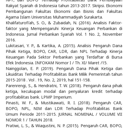
Rakyat Syariah di Indonesia tahun 2013-2017. Skripsi. Ekonomi
Pembangunan Fakultas Ekonomi dan Bisnis dan Fakultas
Agama Islam Universitas Muhammadiyah Surakarta.
Khalifaturofi'ah, S. O., & Zubaidah, N. (2016). Analisis Faktor-
faktor yang Mempengaruhi Kinerja Keuangan Perbankan di
Indonesia. Jurnal Perbankan Syariah Vol. 1 No. 2, November
2016.
Lukitasari, Y. P., & Kartika, A. (2015). Analisis Pengaruh Dana
Pihak Ketiga, BOPO, CAR, LDR, dan NPL Terhadap Kinerja
Keuangan Pada Sektor Perbankan yang Terdaftar di Bursa
Efek Indonesia. INFOKAM Nomor I / Th. XI/ Maret /15.
Nainggolan, E. P. (2019). Pengaruh Dana Pihak Ketiga dan
Likuiditas Terhadap Profitabilitas Bank Milik Pemerintah tahun
2015-2018 . Vol . 19, No. 2, 2019, hal 151-158.
Parenrengi, S., & Hendratni, T. W. (2018). Pengaruh dana pihak
ketiga, kecukupan modal dan penyaluran kredit terhadap
profitabilitas bank. LPMP Imperium.
Pinasti, W. F., & Mustikawati, R. I. (2018). Pengaruh CAR,
BOPO, NPL, NIM dan LDR Terhadap Profitabilitas Bank
Umum Periode 2011-2015. JURNAL NOMINAL / VOLUME VII
NOMOR 1 / TAHUN 2018.
Pratiwi, L. S., & Wiagustini, N. P. (2015). Pengaruh CAR, BOPO,