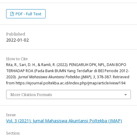
PDF - Full Text
Published
2022-01-02
How to Cite
Rita, R., Sari, D. H., & Ramli, R. (2022). PENGARUH DPK, NPL, DAN BOPO
TERHADAP ROA (Pada Bank BUMN Yang Terdaftar di BEI Periode 2012-
2020) .
Jurnal Mahasiswa Akuntansi Poltekba (JMAP)
,
3
, 378-387. Retrieved
from https://ejournal.poltekba.ac.id/index.php/jmap/article/view/194
More Citation Formats
Issue
Vol. 3 (2021): Jurnal Mahasiswa Akuntansi Poltekba (JMAP)
Section