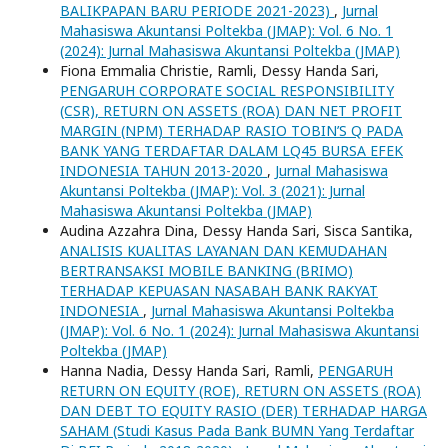
BALIKPAPAN BARU PERIODE 2021-2023)
,
Jurnal
Mahasiswa Akuntansi Poltekba (JMAP): Vol. 6 No. 1
(2024): Jurnal Mahasiswa Akuntansi Poltekba (JMAP)
Fiona Emmalia Christie, Ramli, Dessy Handa Sari,
PENGARUH CORPORATE SOCIAL RESPONSIBILITY
(CSR), RETURN ON ASSETS (ROA) DAN NET PROFIT
MARGIN (NPM) TERHADAP RASIO TOBIN’S Q PADA
BANK YANG TERDAFTAR DALAM LQ45 BURSA EFEK
INDONESIA TAHUN 2013-2020
,
Jurnal Mahasiswa
Akuntansi Poltekba (JMAP): Vol. 3 (2021): Jurnal
Mahasiswa Akuntansi Poltekba (JMAP)
Audina Azzahra Dina, Dessy Handa Sari, Sisca Santika,
ANALISIS KUALITAS LAYANAN DAN KEMUDAHAN
BERTRANSAKSI MOBILE BANKING (BRIMO)
TERHADAP KEPUASAN NASABAH BANK RAKYAT
INDONESIA
,
Jurnal Mahasiswa Akuntansi Poltekba
(JMAP): Vol. 6 No. 1 (2024): Jurnal Mahasiswa Akuntansi
Poltekba (JMAP)
Hanna Nadia, Dessy Handa Sari, Ramli,
PENGARUH
RETURN ON EQUITY (ROE), RETURN ON ASSETS (ROA)
DAN DEBT TO EQUITY RASIO (DER) TERHADAP HARGA
SAHAM (Studi Kasus Pada Bank BUMN Yang Terdaftar