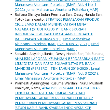
Mahasiswa Akuntansi Poltekba (JMAP): Vol. 4 No. 1
(2022): Jurnal Mahasiswa Akuntansi Poltekba (JMAP)
Rofiana Shintya Indah Permata Sari, Dessy Handa Sari,
Totok Ismawanto,
STRATEGI PEMASARAN PRODUK
CICIL EMAS DALAM MENINGKATKAN MINAT
NASABAH (STUDI KASUS PT BANK SYARIAH
INDONESIA TBK. KANTOR CABANG PEMBANTU
BALIKPAPAN SUDIRMAN 1)
,
Jurnal Mahasiswa
Akuntansi Poltekba (JMAP): Vol. 6 No. 2 (2024): Jurnal
Mahasiswa Akuntansi Poltekba (JMAP)
Salsabila Aisyiah Julianto, Dessy Handa Sari, Ida Suriana,
ANALISIS LAPORAN KEUANGAN BERDASARKAN RASIO
LIKUIDITAS DAN RASIO SOLVABILITAS PT. BANK
MANDIRI (PERSERO), TBK TAHUN 2016-2020
,
Jurnal
Mahasiswa Akuntansi Poltekba (JMAP): Vol. 3 (2021):
Jurnal Mahasiswa Akuntansi Poltekba (JMAP)
Pramesti Ayuningtyas Kusuma Wardani, Nurul Musfirah
Khairiyah, Ramli,
ANALISIS PENGARUH HARGA EMAS,
TINGKAT INFLASI, DAN JUMLAH NASABAH
PEMBIAYAAN GADAI EMAS SYARIAH TERHADAP
PENYALURAN PEMBIAYAAN GADAI EMAS SYARIAH
(STUDI KASUS BANK SYARIAH INDONESIA KCP