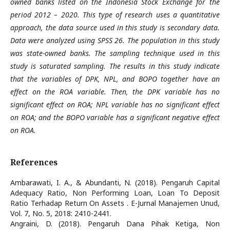
owned banks listed on the Indonesia Stock Exchange for the
period 2012 – 2020. This type of research uses a quantitative
approach, the data source used in this study is secondary data.
Data were analyzed using SPSS 26. The population in this study
was state-owned banks. The sampling technique used in this
study is saturated sampling. The results in this study indicate
that the variables of
DPK
, NPL, and BOPO together have an
effect on the ROA variable. Then, the
DPK
variable has no
significant effect on ROA; NPL variable has no significant effect
on ROA; and the BOPO variable has a significant negative effect
on ROA.
References
Ambarawati, I. A., & Abundanti, N. (2018). Pengaruh Capital
Adequacy Ratio, Non Performing Loan, Loan To Deposit
Ratio Terhadap Return On Assets . E-Jurnal Manajemen Unud,
Vol. 7, No. 5, 2018: 2410-2441.
Angraini, D. (2018). Pengaruh Dana Pihak Ketiga, Non