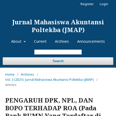
Register
Login
Jurnal Mahasiswa Akuntansi
Poltekba (JMAP)
About
Current
Archives
Announcements
Search
Home
/
Archives
/
Vol. 3 (2021): Jurnal Mahasiswa Akuntansi Poltekba (JMAP)
/
Articles
PENGARUH DPK, NPL, DAN
BOPO TERHADAP ROA (Pada
Bank BUMN Yang Terdaftar di