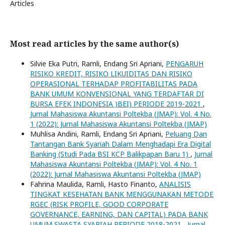
Articles
Most read articles by the same author(s)
Silvie Eka Putri, Ramli, Endang Sri Apriani,
PENGARUH
RISIKO KREDIT, RISIKO LIKUIDITAS DAN RISIKO
OPERASIONAL TERHADAP PROFITABILITAS PADA
BANK UMUM KONVENSIONAL YANG TERDAFTAR DI
BURSA EFEK INDONESIA )BEI) PERIODE 2019-2021
,
Jurnal Mahasiswa Akuntansi Poltekba (JMAP): Vol. 4 No.
1 (2022): Jurnal Mahasiswa Akuntansi Poltekba (JMAP)
Muhlisa Andini, Ramli, Endang Sri Apriani,
Peluang Dan
Tantangan Bank Syariah Dalam Menghadapi Era Digital
Banking (Studi Pada BSI KCP Balikpapan Baru 1)
,
Jurnal
Mahasiswa Akuntansi Poltekba (JMAP): Vol. 4 No. 1
(2022): Jurnal Mahasiswa Akuntansi Poltekba (JMAP)
Fahrina Maulida, Ramli, Hasto Finanto,
ANALISIS
TINGKAT KESEHATAN BANK MENGGUNAKAN METODE
RGEC (RISK PROFILE, GOOD CORPORATE
GOVERNANCE, EARNING, DAN CAPITAL) PADA BANK
UMUM SWASTA SYARIAH PERIODE 2018-2021
,
Jurnal