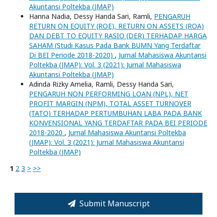
Akuntansi Poltekba (JMAP)
Hanna Nadia, Dessy Handa Sari, Ramli,
PENGARUH
RETURN ON EQUITY (ROE), RETURN ON ASSETS (ROA)
DAN DEBT TO EQUITY RASIO (DER) TERHADAP HARGA
SAHAM (Studi Kasus Pada Bank BUMN Yang Terdaftar
Di BEI Periode 2018-2020)
,
Jurnal Mahasiswa Akuntansi
Poltekba (JMAP): Vol. 3 (2021): Jurnal Mahasiswa
Akuntansi Poltekba (JMAP)
Adinda Rizky Amelia, Ramli, Dessy Handa Sari,
PENGARUH NON PERFORMING LOAN (NPL), NET
PROFIT MARGIN (NPM), TOTAL ASSET TURNOVER
(TATO) TERHADAP PERTUMBUHAN LABA PADA BANK
KONVENSIONAL YANG TERDAFTAR PADA BEI PERIODE
2018-2020
,
Jurnal Mahasiswa Akuntansi Poltekba
(JMAP): Vol. 3 (2021): Jurnal Mahasiswa Akuntansi
Poltekba (JMAP)
1
2
3
>
>>
Submit Manuscript