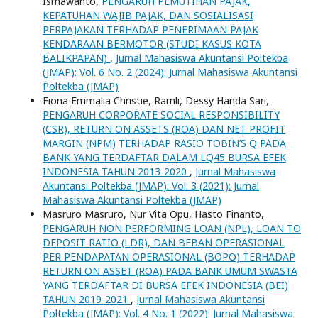
Ismawanto,
PENGARUH PEMUTIHAN PAJAK,
KEPATUHAN WAJIB PAJAK, DAN SOSIALISASI
PERPAJAKAN TERHADAP PENERIMAAN PAJAK
KENDARAAN BERMOTOR (STUDI KASUS KOTA
BALIKPAPAN)
,
Jurnal Mahasiswa Akuntansi Poltekba
(JMAP): Vol. 6 No. 2 (2024): Jurnal Mahasiswa Akuntansi
Poltekba (JMAP)
Fiona Emmalia Christie, Ramli, Dessy Handa Sari,
PENGARUH CORPORATE SOCIAL RESPONSIBILITY
(CSR), RETURN ON ASSETS (ROA) DAN NET PROFIT
MARGIN (NPM) TERHADAP RASIO TOBIN’S Q PADA
BANK YANG TERDAFTAR DALAM LQ45 BURSA EFEK
INDONESIA TAHUN 2013-2020
,
Jurnal Mahasiswa
Akuntansi Poltekba (JMAP): Vol. 3 (2021): Jurnal
Mahasiswa Akuntansi Poltekba (JMAP)
Masruro Masruro, Nur Vita Opu, Hasto Finanto,
PENGARUH NON PERFORMING LOAN (NPL), LOAN TO
DEPOSIT RATIO (LDR), DAN BEBAN OPERASIONAL
PER PENDAPATAN OPERASIONAL (BOPO) TERHADAP
RETURN ON ASSET (ROA) PADA BANK UMUM SWASTA
YANG TERDAFTAR DI BURSA EFEK INDONESIA (BEI)
TAHUN 2019-2021
,
Jurnal Mahasiswa Akuntansi
Poltekba (JMAP): Vol. 4 No. 1 (2022): Jurnal Mahasiswa