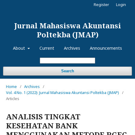
Register
Login
Jurnal Mahasiswa Akuntansi
Poltekba (JMAP)
About
Current
Archives
Announcements
Search
Home
/
Archives
/
Vol. 4 No. 1 (2022): Jurnal Mahasiswa Akuntansi Poltekba (JMAP)
/
Articles
ANALISIS TINGKAT
KESEHATAN BANK
MENGGUNAKAN METODE RGEC