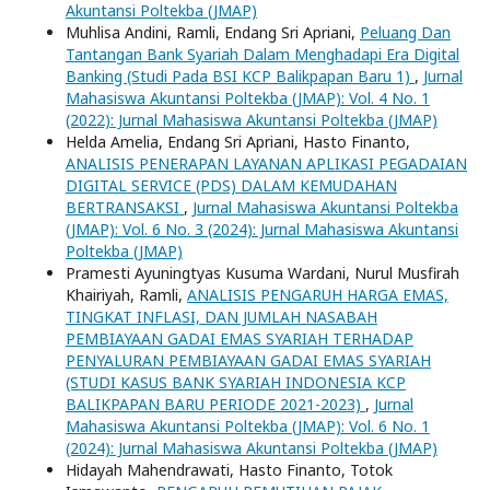
Akuntansi Poltekba (JMAP)
Muhlisa Andini, Ramli, Endang Sri Apriani,
Peluang Dan
Tantangan Bank Syariah Dalam Menghadapi Era Digital
Banking (Studi Pada BSI KCP Balikpapan Baru 1)
,
Jurnal
Mahasiswa Akuntansi Poltekba (JMAP): Vol. 4 No. 1
(2022): Jurnal Mahasiswa Akuntansi Poltekba (JMAP)
Helda Amelia, Endang Sri Apriani, Hasto Finanto,
ANALISIS PENERAPAN LAYANAN APLIKASI PEGADAIAN
DIGITAL SERVICE (PDS) DALAM KEMUDAHAN
BERTRANSAKSI
,
Jurnal Mahasiswa Akuntansi Poltekba
(JMAP): Vol. 6 No. 3 (2024): Jurnal Mahasiswa Akuntansi
Poltekba (JMAP)
Pramesti Ayuningtyas Kusuma Wardani, Nurul Musfirah
Khairiyah, Ramli,
ANALISIS PENGARUH HARGA EMAS,
TINGKAT INFLASI, DAN JUMLAH NASABAH
PEMBIAYAAN GADAI EMAS SYARIAH TERHADAP
PENYALURAN PEMBIAYAAN GADAI EMAS SYARIAH
(STUDI KASUS BANK SYARIAH INDONESIA KCP
BALIKPAPAN BARU PERIODE 2021-2023)
,
Jurnal
Mahasiswa Akuntansi Poltekba (JMAP): Vol. 6 No. 1
(2024): Jurnal Mahasiswa Akuntansi Poltekba (JMAP)
Hidayah Mahendrawati, Hasto Finanto, Totok