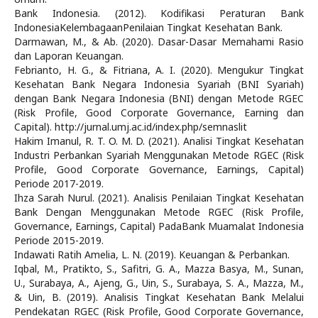
Bank Indonesia. (2012). Kodifikasi Peraturan Bank
IndonesiaKelembagaanPenilaian Tingkat Kesehatan Bank.
Darmawan, M., & Ab. (2020). Dasar-Dasar Memahami Rasio
dan Laporan Keuangan.
Febrianto, H. G., & Fitriana, A. I. (2020). Mengukur Tingkat
Kesehatan Bank Negara Indonesia Syariah (BNI Syariah)
dengan Bank Negara Indonesia (BNI) dengan Metode RGEC
(Risk Profile, Good Corporate Governance, Earning dan
Capital). http://jurnal.umj.ac.id/index.php/semnaslit
Hakim Imanul, R. T. O. M. D. (2021). Analisi Tingkat Kesehatan
Industri Perbankan Syariah Menggunakan Metode RGEC (Risk
Profile, Good Corporate Governance, Earnings, Capital)
Periode 2017-2019.
Ihza Sarah Nurul. (2021). Analisis Penilaian Tingkat Kesehatan
Bank Dengan Menggunakan Metode RGEC (Risk Profile,
Governance, Earnings, Capital) PadaBank Muamalat Indonesia
Periode 2015-2019.
Indawati Ratih Amelia, L. N. (2019). Keuangan & Perbankan.
Iqbal, M., Pratikto, S., Safitri, G. A., Mazza Basya, M., Sunan,
U., Surabaya, A., Ajeng, G., Uin, S., Surabaya, S. A., Mazza, M.,
& Uin, B. (2019). Analisis Tingkat Kesehatan Bank Melalui
Pendekatan RGEC (Risk Profile, Good Corporate Governance,