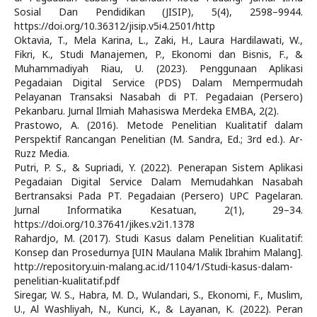
Sosial Dan Pendidikan (JISIP), 5(4), 2598–9944.
https://doi.org/10.36312/jisip.v5i4.2501/http
Oktavia, T., Mela Karina, L., Zaki, H., Laura Hardilawati, W.,
Fikri, K., Studi Manajemen, P., Ekonomi dan Bisnis, F., &
Muhammadiyah Riau, U. (2023). Penggunaan Aplikasi
Pegadaian Digital Service (PDS) Dalam Mempermudah
Pelayanan Transaksi Nasabah di PT. Pegadaian (Persero)
Pekanbaru. Jurnal Ilmiah Mahasiswa Merdeka EMBA, 2(2).
Prastowo, A. (2016). Metode Penelitian Kualitatif dalam
Perspektif Rancangan Penelitian (M. Sandra, Ed.; 3rd ed.). Ar-
Ruzz Media.
Putri, P. S., & Supriadi, Y. (2022). Penerapan Sistem Aplikasi
Pegadaian Digital Service Dalam Memudahkan Nasabah
Bertransaksi Pada PT. Pegadaian (Persero) UPC Pagelaran.
Jurnal Informatika Kesatuan, 2(1), 29–34.
https://doi.org/10.37641/jikes.v2i1.1378
Rahardjo, M. (2017). Studi Kasus dalam Penelitian Kualitatif:
Konsep dan Prosedurnya [UIN Maulana Malik Ibrahim Malang].
http://repository.uin-malang.ac.id/1104/1/Studi-kasus-dalam-
penelitian-kualitatif.pdf
Siregar, W. S., Habra, M. D., Wulandari, S., Ekonomi, F., Muslim,
U., Al Washliyah, N., Kunci, K., & Layanan, K. (2022). Peran