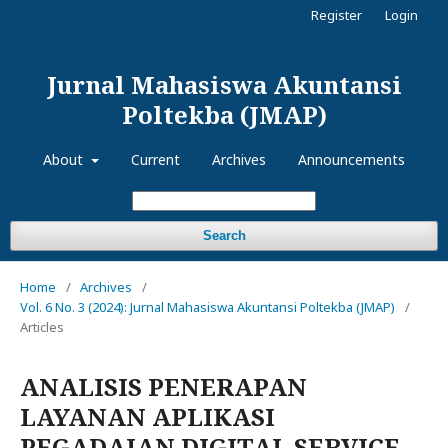
Register
Login
Jurnal Mahasiswa Akuntansi
Poltekba (JMAP)
About
Current
Archives
Announcements
Search
Home
/
Archives
/
Vol. 6 No. 3 (2024): Jurnal Mahasiswa Akuntansi Poltekba (JMAP)
/
Articles
ANALISIS PENERAPAN
LAYANAN APLIKASI
PEGADAIAN DIGITAL SERVICE