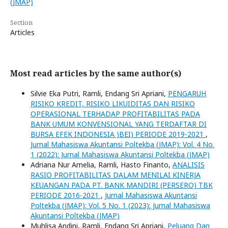
(JMAP)
Section
Articles
Most read articles by the same author(s)
Silvie Eka Putri, Ramli, Endang Sri Apriani,
PENGARUH
RISIKO KREDIT, RISIKO LIKUIDITAS DAN RISIKO
OPERASIONAL TERHADAP PROFITABILITAS PADA
BANK UMUM KONVENSIONAL YANG TERDAFTAR DI
BURSA EFEK INDONESIA )BEI) PERIODE 2019-2021
,
Jurnal Mahasiswa Akuntansi Poltekba (JMAP): Vol. 4 No.
1 (2022): Jurnal Mahasiswa Akuntansi Poltekba (JMAP)
Adriana Nur Amelia, Ramli, Hasto Finanto,
ANALISIS
RASIO PROFITABILITAS DALAM MENILAI KINERJA
KEUANGAN PADA PT. BANK MANDIRI (PERSERO) TBK
PERIODE 2016-2021
,
Jurnal Mahasiswa Akuntansi
Poltekba (JMAP): Vol. 5 No. 1 (2023): Jurnal Mahasiswa
Akuntansi Poltekba (JMAP)
Muhlisa Andini, Ramli, Endang Sri Apriani,
Peluang Dan