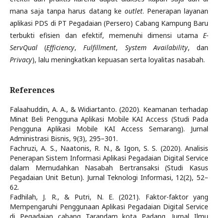
mana saja tanpa harus datang ke
outlet
. Penerapan layanan
aplikasi PDS di PT Pegadaian (Persero) Cabang Kampung Baru
terbukti efisien dan efektif, memenuhi dimensi utama
E-
ServQual
(
Efficiency
,
Fulfillment
,
System Availability
, dan
Privacy
), lalu meningkatkan kepuasan serta loyalitas nasabah.
References
Falaahuddin, A. A., & Widiartanto. (2020). Keamanan terhadap
Minat Beli Pengguna Aplikasi Mobile KAI Access (Studi Pada
Pengguna Aplikasi Mobile KAI Access Semarang). Jurnal
Administrasi Bisnis, 9(3), 295–301.
Fachruzi, A. S., Naatonis, R. N., & Igon, S. S. (2020). Analisis
Penerapan Sistem Informasi Aplikasi Pegadaian Digital Service
dalam Memudahkan Nasabah Bertransaksi (Studi Kasus
Pegadaian Unit Betun). Jurnal Teknologi Informasi, 12(2), 52–
62.
Fadhilah, J. R., & Putri, N. E. (2021). Faktor-faktor yang
Mempengaruhi Penggunaan Aplikasi Pegadaian Digital Service
di Pegadaian cabang Tarandam kota Padang. Jurnal Ilmu