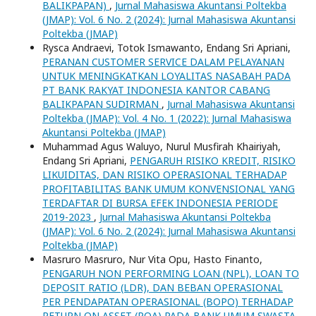
BALIKPAPAN)
,
Jurnal Mahasiswa Akuntansi Poltekba
(JMAP): Vol. 6 No. 2 (2024): Jurnal Mahasiswa Akuntansi
Poltekba (JMAP)
Rysca Andraevi, Totok Ismawanto, Endang Sri Apriani,
PERANAN CUSTOMER SERVICE DALAM PELAYANAN
UNTUK MENINGKATKAN LOYALITAS NASABAH PADA
PT BANK RAKYAT INDONESIA KANTOR CABANG
BALIKPAPAN SUDIRMAN
,
Jurnal Mahasiswa Akuntansi
Poltekba (JMAP): Vol. 4 No. 1 (2022): Jurnal Mahasiswa
Akuntansi Poltekba (JMAP)
Muhammad Agus Waluyo, Nurul Musfirah Khairiyah,
Endang Sri Apriani,
PENGARUH RISIKO KREDIT, RISIKO
LIKUIDITAS, DAN RISIKO OPERASIONAL TERHADAP
PROFITABILITAS BANK UMUM KONVENSIONAL YANG
TERDAFTAR DI BURSA EFEK INDONESIA PERIODE
2019-2023
,
Jurnal Mahasiswa Akuntansi Poltekba
(JMAP): Vol. 6 No. 2 (2024): Jurnal Mahasiswa Akuntansi
Poltekba (JMAP)
Masruro Masruro, Nur Vita Opu, Hasto Finanto,
PENGARUH NON PERFORMING LOAN (NPL), LOAN TO
DEPOSIT RATIO (LDR), DAN BEBAN OPERASIONAL
PER PENDAPATAN OPERASIONAL (BOPO) TERHADAP
RETURN ON ASSET (ROA) PADA BANK UMUM SWASTA