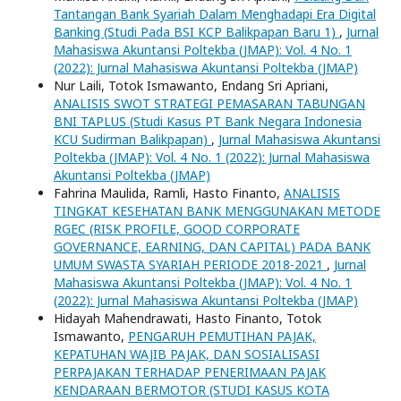
Tantangan Bank Syariah Dalam Menghadapi Era Digital
Banking (Studi Pada BSI KCP Balikpapan Baru 1)
,
Jurnal
Mahasiswa Akuntansi Poltekba (JMAP): Vol. 4 No. 1
(2022): Jurnal Mahasiswa Akuntansi Poltekba (JMAP)
Nur Laili, Totok Ismawanto, Endang Sri Apriani,
ANALISIS SWOT STRATEGI PEMASARAN TABUNGAN
BNI TAPLUS (Studi Kasus PT Bank Negara Indonesia
KCU Sudirman Balikpapan)
,
Jurnal Mahasiswa Akuntansi
Poltekba (JMAP): Vol. 4 No. 1 (2022): Jurnal Mahasiswa
Akuntansi Poltekba (JMAP)
Fahrina Maulida, Ramli, Hasto Finanto,
ANALISIS
TINGKAT KESEHATAN BANK MENGGUNAKAN METODE
RGEC (RISK PROFILE, GOOD CORPORATE
GOVERNANCE, EARNING, DAN CAPITAL) PADA BANK
UMUM SWASTA SYARIAH PERIODE 2018-2021
,
Jurnal
Mahasiswa Akuntansi Poltekba (JMAP): Vol. 4 No. 1
(2022): Jurnal Mahasiswa Akuntansi Poltekba (JMAP)
Hidayah Mahendrawati, Hasto Finanto, Totok
Ismawanto,
PENGARUH PEMUTIHAN PAJAK,
KEPATUHAN WAJIB PAJAK, DAN SOSIALISASI
PERPAJAKAN TERHADAP PENERIMAAN PAJAK
KENDARAAN BERMOTOR (STUDI KASUS KOTA