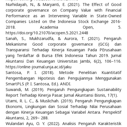
Nurhidayah, N., & Maryanti, E. (2021). The Effect of Good
corporate governance on Company Value with Financial
Performance as an Intervening Variable in State-Owned
Companies Listed on the Indonesia Stock Exchange 2016-
2018. Academia Open, 5.
https://doi.org/10.21070/acopen.5.2021.2448
Sanah, S., Mukhzarudfa, & Aurora, T. (2021). Pengaruh
Mekanisme Good corporate governance (GCG) dan
Transparansi Terhadap Kinerja Keuangan Pada PErusahaan
yang Terdaftar di Bursa Efek Indonesia Tahun 2019. Jurnal
Akuntansi Dan Keuangan Universitas Jambi, 6(2), 106–116.
https://online-journal.unja.ac.id/jaku
Santosa, P. I. (2018). Metode Penelitian Kuantitatif
Pengembangan Hipotesis dan Pengujiannya Menggunakan
SmartPLS (P. I. Santosa, Ed.). ANDI.
Suwandi, M. (2019). Pengaruh Pengungkapan Sustainability
Report Terhadap Kinerja Pasar. Jurnal Akuntansi Bisnis, 17(1).
Utami, R. L. C., & Muslichah. (2019). Pengaruh Pengungkapan
Ekonomi, Lingkungan dan Sosial Terhadap Nilai Perusahaan
dengan Kinerja Keuangan Sebagai Variabel Antara. Perspektif
Akuntansi, 2, 269– 288.
Wulandari Ayu, O. Y. (2022). Analisis Pengaruh Karakteristik