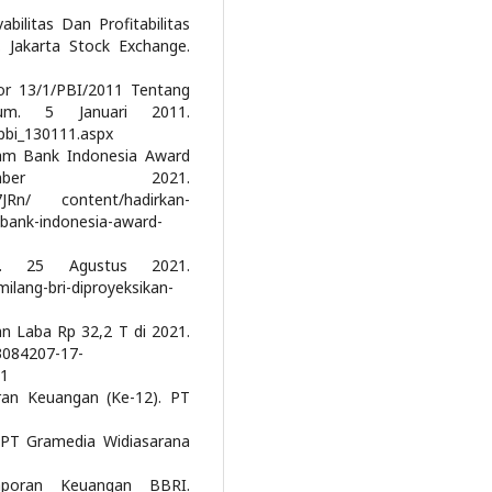
vabilitas Dan Profitabilitas
 Jakarta Stock Exchange.
mor 13/1/PBI/2011 Tentang
um. 5 Januari 2011.
/pbi_130111.aspx
alam Bank Indonesia Award
er 2021.
wG7JRn/ content/hadirkan-
-bank-indonesia-award-
21. 25 Agustus 2021.
emilang-bri-diproyeksikan-
an Laba Rp 32,2 T di 2021.
3084207-17-
21
oran Keuangan (Ke-12). PT
. PT Gramedia Widiasarana
Laporan Keuangan BBRI.