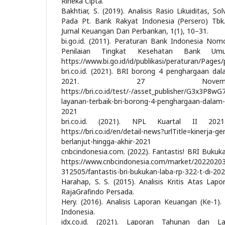
Rineka Cipta.
Bakhtiar, S. (2019). Analisis Rasio Likuiditas, Sol
Pada Pt. Bank Rakyat Indonesia (Persero) Tbk.
Jurnal Keuangan Dan Perbankan, 1(1), 10–31.
bi.go.id. (2011). Peraturan Bank Indonesia No
Penilaian Tingkat Kesehatan Bank Um
https://www.bi.go.id/id/publikasi/peraturan/Pages
bri.co.id. (2021). BRI borong 4 penghargaan d
2021. 27 Novemb
https://bri.co.id/test/-/asset_publisher/G3x3P8
layanan-terbaik-bri-borong-4-penghargaan-dalam
2021
bri.co.id. (2021). NPL Kuartal II 20
https://bri.co.id/en/detail-news?urlTitle=kinerja-g
berlanjut-hingga-akhir-2021
cnbcindonesia.com. (2022). Fantastis! BRI Bukuk
https://www.cnbcindonesia.com/market/2022020
312505/fantastis-bri-bukukan-laba-rp-322-t-di-20
Harahap, S. S. (2015). Analisis Kritis Atas Lap
RajaGrafindo Persada.
Hery. (2016). Analisis Laporan Keuangan (Ke-1)
Indonesia.
idx.co.id. (2021). Laporan Tahunan dan 