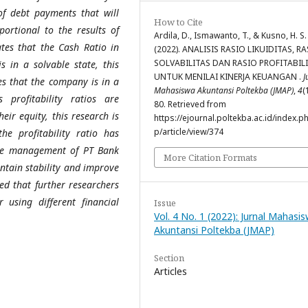
of debt payments that will
How to Cite
portional to the results of
Ardila, D., Ismawanto, T., & Kusno, H. S.
tes that the Cash Ratio in
(2022). ANALISIS RASIO LIKUIDITAS, R
SOLVABILITAS DAN RASIO PROFITABIL
s in a solvable state, this
UNTUK MENILAI KINERJA KEUANGAN .
J
es that the company is in a
Mahasiswa Akuntansi Poltekba (JMAP)
,
4
(
 profitability ratios are
80. Retrieved from
eir equity, this research is
https://ejournal.poltekba.ac.id/index.p
p/article/view/374
e profitability ratio has
 the management of PT Bank
More Citation Formats
intain stability and improve
ed that further researchers
 using different financial
Issue
Vol. 4 No. 1 (2022): Jurnal Mahasi
Akuntansi Poltekba (JMAP)
Section
Articles