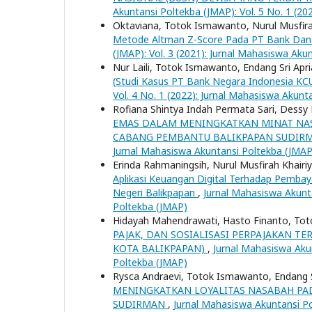
Akuntansi Poltekba (JMAP): Vol. 5 No. 1 (2
Oktaviana, Totok Ismawanto, Nurul Musfira
Metode Altman Z-Score Pada PT Bank Da
(JMAP): Vol. 3 (2021): Jurnal Mahasiswa Aku
Nur Laili, Totok Ismawanto, Endang Sri Apri
(Studi Kasus PT Bank Negara Indonesia KC
Vol. 4 No. 1 (2022): Jurnal Mahasiswa Akunt
Rofiana Shintya Indah Permata Sari, Dessy
EMAS DALAM MENINGKATKAN MINAT NASA
CABANG PEMBANTU BALIKPAPAN SUDIR
Jurnal Mahasiswa Akuntansi Poltekba (JMAP
Erinda Rahmaningsih, Nurul Musfirah Khair
Aplikasi Keuangan Digital Terhadap Pembaya
Negeri Balikpapan
,
Jurnal Mahasiswa Akunta
Poltekba (JMAP)
Hidayah Mahendrawati, Hasto Finanto, To
PAJAK, DAN SOSIALISASI PERPAJAKAN 
KOTA BALIKPAPAN)
,
Jurnal Mahasiswa Akun
Poltekba (JMAP)
Rysca Andraevi, Totok Ismawanto, Endang S
MENINGKATKAN LOYALITAS NASABAH PA
SUDIRMAN
,
Jurnal Mahasiswa Akuntansi Po