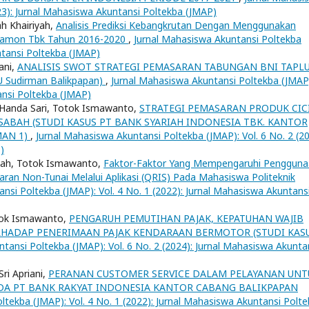
023): Jurnal Mahasiswa Akuntansi Poltekba (JMAP)
h Khairiyah,
Analisis Prediksi Kebangkrutan Dengan Menggunakan
namon Tbk Tahun 2016-2020
,
Jurnal Mahasiswa Akuntansi Poltekba
ntansi Poltekba (JMAP)
ani,
ANALISIS SWOT STRATEGI PEMASARAN TABUNGAN BNI TAPL
U Sudirman Balikpapan)
,
Jurnal Mahasiswa Akuntansi Poltekba (JMAP
ansi Poltekba (JMAP)
 Handa Sari, Totok Ismawanto,
STRATEGI PEMASARAN PRODUK CIC
BAH (STUDI KASUS PT BANK SYARIAH INDONESIA TBK. KANTOR
MAN 1)
,
Jurnal Mahasiswa Akuntansi Poltekba (JMAP): Vol. 6 No. 2 (20
)
iyah, Totok Ismawanto,
Faktor-Faktor Yang Mempengaruhi Penggun
ran Non-Tunai Melalui Aplikasi (QRIS) Pada Mahasiswa Politeknik
nsi Poltekba (JMAP): Vol. 4 No. 1 (2022): Jurnal Mahasiswa Akuntans
tok Ismawanto,
PENGARUH PEMUTIHAN PAJAK, KEPATUHAN WAJIB
TERHADAP PENERIMAAN PAJAK KENDARAAN BERMOTOR (STUDI KAS
tansi Poltekba (JMAP): Vol. 6 No. 2 (2024): Jurnal Mahasiswa Akunta
ri Apriani,
PERANAN CUSTOMER SERVICE DALAM PELAYANAN UNT
DA PT BANK RAKYAT INDONESIA KANTOR CABANG BALIKPAPAN
ltekba (JMAP): Vol. 4 No. 1 (2022): Jurnal Mahasiswa Akuntansi Polt