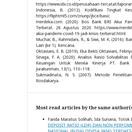
https://www.idx.co.id/perusahaan-tercatat/lapor
Indonesia, B. (2012). Kodifikasi Tingkat Ke
https://fliphtml5.com/znunp/jbce/basic
merdeka.com. (2020). Bos Bank BRI Akui Pand
Terberat. 26 Agustus 2020. https://www.merdek
akui-pandemi-covid-19-jadi-krisis-terberat.html
Muchar, B., Rahmidani, R., & Siwi, M. K. (2016).
Lain (ke 1). Kencana.
Oktaviani, E. B. (2019). Eka Bekti Oktaviani, Febri
Sinaga, F. A. (2020). Analisis Rasio Solvabilitas
Keuangan Untuk Menilai Kinerja PT. Bank 
Jurakunman, 13(1), 110–118.
Sukmadinata, N. S. (2007). Metode Penelitia
Rosdakarya.
Most read articles by the same author(
Farida Maratus Solihah, Ida Suriana, Toto
DEPOSIT RATIO (LDR) DAN NON PERFOM
NASIONAL (BUSN) DEVISA YANG TERDAFT