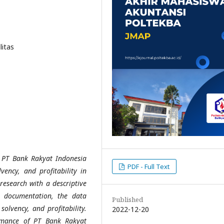
litas
at PT Bank Rakyat Indonesia
PDF - Full Text
lvency, and profitability in
 research with a descriptive
s documentation, the data
Published
 solvency, and profitability.
2022-12-20
ormance of PT Bank Rakyat