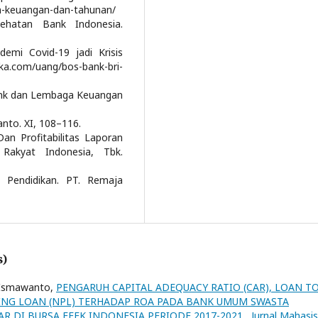
an-keuangan-dan-tahunan/
sehatan Bank Indonesia.
emi Covid-19 jadi Krisis
a.com/uang/bos-bank-bri-
 Bank dan Lembaga Keuangan
yanto. XI, 108–116.
 Dan Profitabilitas Laporan
Rakyat Indonesia, Tbk.
n Pendidikan. PT. Remaja
s)
k Ismawanto,
PENGARUH CAPITAL ADEQUACY RATIO (CAR), LOAN T
ING LOAN (NPL) TERHADAP ROA PADA BANK UMUM SWASTA
AR DI BURSA EFEK INDONESIA PERIODE 2017-2021
,
Jurnal Mahasi