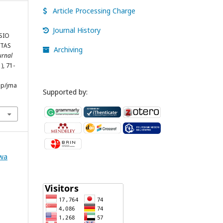
Article Processing Charge
Journal History
ASIO
ITAS
Archiving
urnal
1), 71-
hp/jma
Supported by:
swa