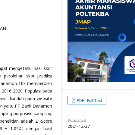
TAN
dapat mengetahui hasil skor
i perolehan skor prediksi
 Danamon Tbk memperoleh
n 2016-2020. Populasi pada
 yang diunduh pada website
PDF - Full Text
an yaitu PT Bank Danamon
pling purposive sampling.
Published
nelitian adalah Z”-Score
2021-12-27
3 + 1,05X4 dengan hasil