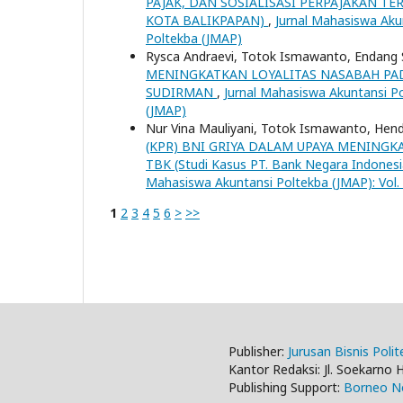
PAJAK, DAN SOSIALISASI PERPAJAKAN 
KOTA BALIKPAPAN)
,
Jurnal Mahasiswa Akun
Poltekba (JMAP)
Rysca Andraevi, Totok Ismawanto, Endang S
MENINGKATKAN LOYALITAS NASABAH PA
SUDIRMAN
,
Jurnal Mahasiswa Akuntansi Po
(JMAP)
Nur Vina Mauliyani, Totok Ismawanto, Hen
(KPR) BNI GRIYA DALAM UPAYA MENINGK
TBK (Studi Kasus PT. Bank Negara Indone
Mahasiswa Akuntansi Poltekba (JMAP): Vol. 
1
2
3
4
5
6
>
>>
Publisher:
Jurusan Bisnis Poli
Kantor Redaksi: Jl. Soekarno 
Publishing Support:
Borneo No