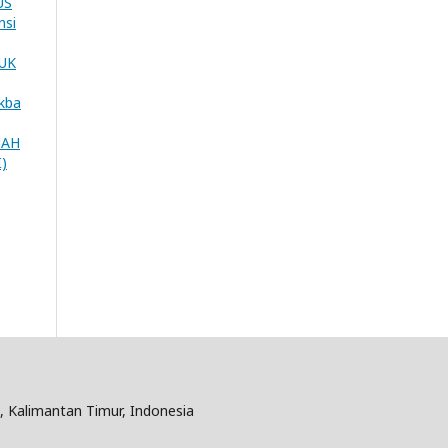
US
nsi
UK
ekba
MAH
)
n, Kalimantan Timur, Indonesia