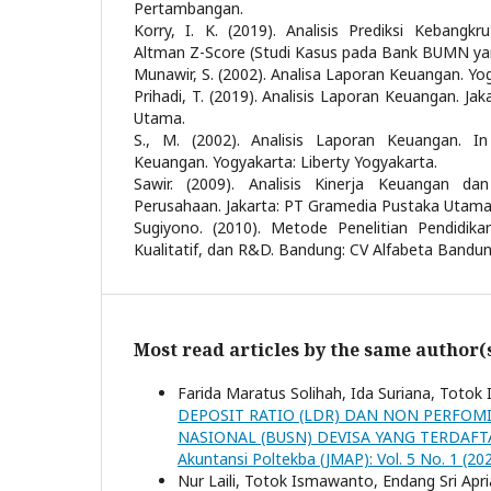
Pertambangan.
Korry, I. K. (2019). Analisis Prediksi Kebang
Altman Z-Score (Studi Kasus pada Bank BUMN yang
Munawir, S. (2002). Analisa Laporan Keuangan. Yog
Prihadi, T. (2019). Analisis Laporan Keuangan. J
Utama.
S., M. (2002). Analisis Laporan Keuangan. In
Keuangan. Yogyakarta: Liberty Yogyakarta.
Sawir. (2009). Analisis Kinerja Keuangan d
Perusahaan. Jakarta: PT Gramedia Pustaka Utama
Sugiyono. (2010). Metode Penelitian Pendidika
Kualitatif, dan R&D. Bandung: CV Alfabeta Bandun
Most read articles by the same author(
Farida Maratus Solihah, Ida Suriana, Toto
DEPOSIT RATIO (LDR) DAN NON PERFOM
NASIONAL (BUSN) DEVISA YANG TERDAFT
Akuntansi Poltekba (JMAP): Vol. 5 No. 1 (2
Nur Laili, Totok Ismawanto, Endang Sri Apri