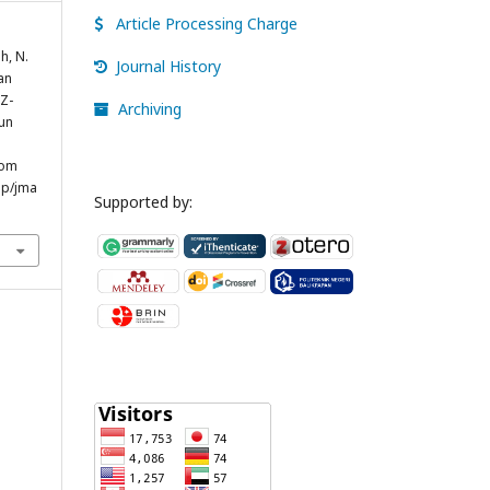
Article Processing Charge
h, N.
Journal History
an
Z-
Archiving
un
rom
hp/jma
Supported by: