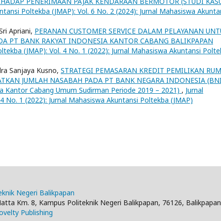
TERHADAP PENERIMAAN PAJAK KENDARAAN BERMOTOR (STUDI KAS
tansi Poltekba (JMAP): Vol. 6 No. 2 (2024): Jurnal Mahasiswa Akunta
ri Apriani,
PERANAN CUSTOMER SERVICE DALAM PELAYANAN UNT
DA PT BANK RAKYAT INDONESIA KANTOR CABANG BALIKPAPAN
ltekba (JMAP): Vol. 4 No. 1 (2022): Jurnal Mahasiswa Akuntansi Polt
dra Sanjaya Kusno,
STRATEGI PEMASARAN KREDIT PEMILIKAN RU
ATKAN JUMLAH NASABAH PADA PT BANK NEGARA INDONESIA (BNI
sia Kantor Cabang Umum Sudirman Periode 2019 – 2021)
,
Jurnal
4 No. 1 (2022): Jurnal Mahasiswa Akuntansi Poltekba (JMAP)
teknik Negeri Balikpapan
Hatta Km. 8, Kampus Politeknik Negeri Balikpapan, 76126, Balikpapa
velty Publishing