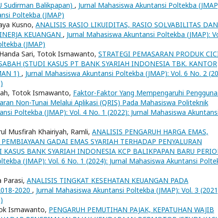
U Sudirman Balikpapan)
,
Jurnal Mahasiswa Akuntansi Poltekba (JMAP
ansi Poltekba (JMAP)
jaya Kusno,
ANALISIS RASIO LIKUIDITAS, RASIO SOLVABILITAS DAN
KINERJA KEUANGAN
,
Jurnal Mahasiswa Akuntansi Poltekba (JMAP): Vo
oltekba (JMAP)
 Handa Sari, Totok Ismawanto,
STRATEGI PEMASARAN PRODUK CIC
BAH (STUDI KASUS PT BANK SYARIAH INDONESIA TBK. KANTOR
MAN 1)
,
Jurnal Mahasiswa Akuntansi Poltekba (JMAP): Vol. 6 No. 2 (20
)
iyah, Totok Ismawanto,
Faktor-Faktor Yang Mempengaruhi Penggun
ran Non-Tunai Melalui Aplikasi (QRIS) Pada Mahasiswa Politeknik
nsi Poltekba (JMAP): Vol. 4 No. 1 (2022): Jurnal Mahasiswa Akuntans
l Musfirah Khairiyah, Ramli,
ANALISIS PENGARUH HARGA EMAS,
H PEMBIAYAAN GADAI EMAS SYARIAH TERHADAP PENYALURAN
I KASUS BANK SYARIAH INDONESIA KCP BALIKPAPAN BARU PERI
ltekba (JMAP): Vol. 6 No. 1 (2024): Jurnal Mahasiswa Akuntansi Polte
a Parasi,
ANALISIS TINGKAT KESEHATAN KEUANGAN PADA
018-2020
,
Jurnal Mahasiswa Akuntansi Poltekba (JMAP): Vol. 3 (2021
)
tok Ismawanto,
PENGARUH PEMUTIHAN PAJAK, KEPATUHAN WAJIB