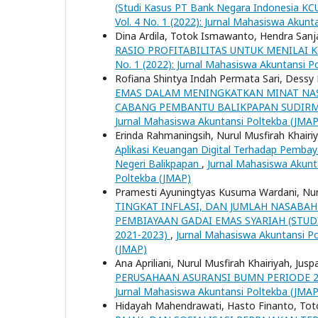
(Studi Kasus PT Bank Negara Indonesia KC
Vol. 4 No. 1 (2022): Jurnal Mahasiswa Akunt
Dina Ardila, Totok Ismawanto, Hendra San
RASIO PROFITABILITAS UNTUK MENILAI 
No. 1 (2022): Jurnal Mahasiswa Akuntansi P
Rofiana Shintya Indah Permata Sari, Dessy
EMAS DALAM MENINGKATKAN MINAT NASA
CABANG PEMBANTU BALIKPAPAN SUDIR
Jurnal Mahasiswa Akuntansi Poltekba (JMAP
Erinda Rahmaningsih, Nurul Musfirah Khair
Aplikasi Keuangan Digital Terhadap Pembaya
Negeri Balikpapan
,
Jurnal Mahasiswa Akunta
Poltekba (JMAP)
Pramesti Ayuningtyas Kusuma Wardani, Nuru
TINGKAT INFLASI, DAN JUMLAH NASABA
PEMBIAYAAN GADAI EMAS SYARIAH (STUD
2021-2023)
,
Jurnal Mahasiswa Akuntansi Po
(JMAP)
Ana Apriliani, Nurul Musfirah Khairiyah, Jusp
PERUSAHAAN ASURANSI BUMN PERIODE 2
Jurnal Mahasiswa Akuntansi Poltekba (JMAP
Hidayah Mahendrawati, Hasto Finanto, To