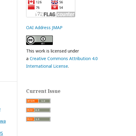
OAI Address JMAP
This work is licensed under
a
Creative Commons Attribution 4.0
International License
.
Current Issue
O
swa
US