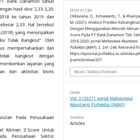
a PT Bank Danamon tahun
ngan hasil skor 2,33-3,20.
How to Cite
Oktaviana, O., Ismawanto, T., & Khairiya
n 2018 ke tahun 2019 dan
M. (2021). Analisis Prediksi Kebangkrut
besar 2,33. Hal tersebut
Dengan Menggunakan Metode Altman 
i (2018) yang menunjukkan
Score Pada PT Bank Danamon Tbk Tah
si Tidak Bangkrut”. Oleh
2016-2020.
Jurnal Mahasiswa Akuntansi
Poltekba (JMAP)
,
3
, 241-246. Retrieved f
rus mempertahankan dan
https://ejournal.poltekba.ac.id/index.p
tidak bangkrut dengan
p/article/view/207
memberikan layanan yang
n dari aktivitas bisnis
More Citation Formats
Issue
Vol. 3 (2021): Jurnal Mahasiswa
Akuntansi Poltekba (JMAP)
Section
gkrutan Pada Perusahaan
Articles
del Altman Z-Score Untuk
ada Perusahaan Sektor