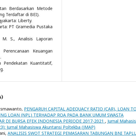
krutan Berdasarkan Metode
 Terdaftar di BEI).
yakarta: Liberty.
akarta: PT Gramedia Pustaka
 M. S., Analisis Laporan
an Perencanaan Keuangan
.
n Pendekatan Kuantitatif,
g.
s)
k Ismawanto,
PENGARUH CAPITAL ADEQUACY RATIO (CAR), LOAN T
ING LOAN (NPL) TERHADAP ROA PADA BANK UMUM SWASTA
AR DI BURSA EFEK INDONESIA PERIODE 2017-2021
,
Jurnal Mahasi
023): Jurnal Mahasiswa Akuntansi Poltekba (JMAP)
ani,
ANALISIS SWOT STRATEGI PEMASARAN TABUNGAN BNI TAPL