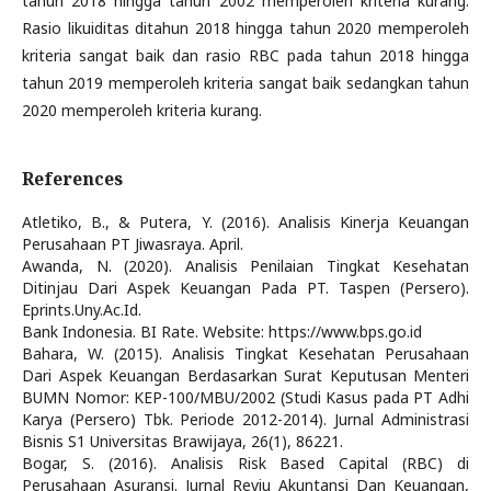
tahun 2018 hingga tahun 2002 memperoleh kriteria kurang.
Rasio likuiditas ditahun 2018 hingga tahun 2020 memperoleh
kriteria sangat baik dan rasio RBC pada tahun 2018 hingga
tahun 2019 memperoleh kriteria sangat baik sedangkan tahun
2020 memperoleh kriteria kurang.
References
Atletiko, B., & Putera, Y. (2016). Analisis Kinerja Keuangan
Perusahaan PT Jiwasraya. April.
Awanda, N. (2020). Analisis Penilaian Tingkat Kesehatan
Ditinjau Dari Aspek Keuangan Pada PT. Taspen (Persero).
Eprints.Uny.Ac.Id.
Bank Indonesia. BI Rate. Website: https://www.bps.go.id
Bahara, W. (2015). Analisis Tingkat Kesehatan Perusahaan
Dari Aspek Keuangan Berdasarkan Surat Keputusan Menteri
BUMN Nomor: KEP-100/MBU/2002 (Studi Kasus pada PT Adhi
Karya (Persero) Tbk. Periode 2012-2014). Jurnal Administrasi
Bisnis S1 Universitas Brawijaya, 26(1), 86221.
Bogar, S. (2016). Analisis Risk Based Capital (RBC) di
Perusahaan Asuransi. Jurnal Reviu Akuntansi Dan Keuangan,