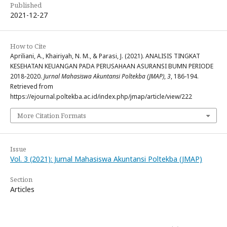
Published
2021-12-27
How to Cite
Apriliani, A., Khairiyah, N. M., & Parasi, J. (2021). ANALISIS TINGKAT
KESEHATAN KEUANGAN PADA PERUSAHAAN ASURANSI BUMN PERIODE
2018-2020.
Jurnal Mahasiswa Akuntansi Poltekba (JMAP)
,
3
, 186-194.
Retrieved from
https://ejournal.poltekba.ac.id/index.php/jmap/article/view/222
More Citation Formats
Issue
Vol. 3 (2021): Jurnal Mahasiswa Akuntansi Poltekba (JMAP)
Section
Articles