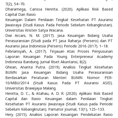
7(2), 54–70.
Dharamega, Carissa Henrita. (2020). Aplikasi Risk Based
Capital Dan Rasio
Keuangan Dalam Penilaian Tingkat Kesehatan PT Asuransi
Jiwasraya (Studi Kasus Pada Periode Sebelum Kebangkrutan).
Universitas Kristen Satya Wacana.
Dwi Arcani, N. M. (2017). Jasa Keuangan Bidang Usaha
Perasuransian (Studi pada PT Jasa Raharja (Persero) dan PT
Asuransi Jasa Indonesia (Persero) Periode 2016-2017). 1–18.
Febriansyah, A. (2017). Tinjauan Atas Proses Penyusunan
Laporan Keuangan Pada Young Enterpreneur Academy
Indonesia Bandung. Jurnal Riset Akuntansi, 8(2).
Ghean, Ananta Putra. (2019). Analisis Tingkat Kesehatan
BUMN Jasa Keuangan Bidang Usaha Perasuransian
Berdasarkan Peraturan Menteri BUMN Nomor: PER-
10/MBU/2014 (Studi Kasus Pada PT Asuransi ASEI).
Universitas Brawijaya Malang.
Henrita, D. C., & Atahau, A. D. R. (2020). Aplikasi Risk Based
Capital dan Rasio Keuangan dalam Penilaian Tingkat
Kesehatan PT Asuransi Jiwasraya (Studi Kasus pada Periode
Sebelum Kebangkrutan). Pamator Journal, 13(1), 125–133.
Hery. (2015). Analisis Laporan Keuangan: Pendekatan Rasio