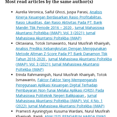
Most read articles by the same author(s)
Aurelia Veronica, Saiful Ghozi, Juspa Parasi,
Analisis
Kinerja Keuangan Berdasarkan Rasio Profitabilitas,
Rasio Likuiditas, dan Rasio Aktivitas Pada PT. Bank
Mandiri Tbk Periode 2016 – 2020
,
Jurnal Mahasiswa
Akuntansi Poltekba (JMAP): Vol. 3 (2021): Jurnal
Mahasiswa Akuntansi Poltekba (JMAP)
Oktaviana, Totok Ismawanto, Nurul Musfirah Khairiyah,
Analisis Prediksi Kebangkrutan Dengan Menggunakan
Metode Altman Z-Score Pada PT Bank Danamon Tbk
Tahun 2016-2020
,
Jurnal Mahasiswa Akuntansi Poltekba
(JMAP): Vol. 3 (2021): Jurnal Mahasiswa Akuntansi
Poltekba (JMAP)
Erinda Rahmaningsih, Nurul Musfirah Khairiyah, Totok
Ismawanto,
Faktor-Faktor Yang Mempengaruhi
Penggunaan Aplikasi Keuangan Digital Terhadap
Pembayaran Non-Tunai Melalui Aplikasi (QRIS) Pada
Mahasiswa Politeknik Negeri Balikpapan
,
Jurnal
Mahasiswa Akuntansi Poltekba (JMAP): Vol. 4 No. 1
(2022): Jurnal Mahasiswa Akuntansi Poltekba (JMAP)
Pramesti Ayuningtyas Kusuma Wardani, Nurul Musfirah
Khairiyah, Ramli,
ANALISIS PENGARUH HARGA EMAS,