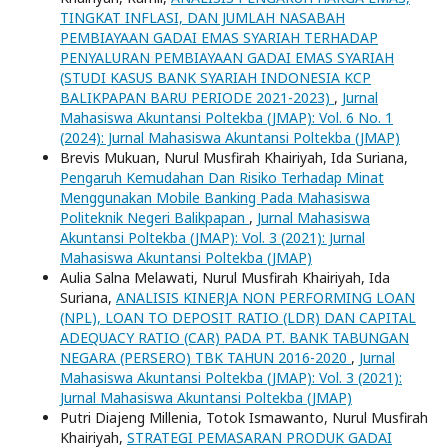
TINGKAT INFLASI, DAN JUMLAH NASABAH
PEMBIAYAAN GADAI EMAS SYARIAH TERHADAP
PENYALURAN PEMBIAYAAN GADAI EMAS SYARIAH
(STUDI KASUS BANK SYARIAH INDONESIA KCP
BALIKPAPAN BARU PERIODE 2021-2023)
,
Jurnal
Mahasiswa Akuntansi Poltekba (JMAP): Vol. 6 No. 1
(2024): Jurnal Mahasiswa Akuntansi Poltekba (JMAP)
Brevis Mukuan, Nurul Musfirah Khairiyah, Ida Suriana,
Pengaruh Kemudahan Dan Risiko Terhadap Minat
Menggunakan Mobile Banking Pada Mahasiswa
Politeknik Negeri Balikpapan
,
Jurnal Mahasiswa
Akuntansi Poltekba (JMAP): Vol. 3 (2021): Jurnal
Mahasiswa Akuntansi Poltekba (JMAP)
Aulia Salna Melawati, Nurul Musfirah Khairiyah, Ida
Suriana,
ANALISIS KINERJA NON PERFORMING LOAN
(NPL), LOAN TO DEPOSIT RATIO (LDR) DAN CAPITAL
ADEQUACY RATIO (CAR) PADA PT. BANK TABUNGAN
NEGARA (PERSERO) TBK TAHUN 2016-2020
,
Jurnal
Mahasiswa Akuntansi Poltekba (JMAP): Vol. 3 (2021):
Jurnal Mahasiswa Akuntansi Poltekba (JMAP)
Putri Diajeng Millenia, Totok Ismawanto, Nurul Musfirah
Khairiyah,
STRATEGI PEMASARAN PRODUK GADAI