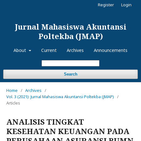
Register
Login
Jurnal Mahasiswa Akuntansi
Poltekba (JMAP)
About
Current
Archives
Announcements
Search
Home
/
Archives
/
Vol. 3 (2021): Jurnal Mahasiswa Akuntansi Poltekba (JMAP)
/
Articles
ANALISIS TINGKAT
KESEHATAN KEUANGAN PADA
PERUSAHAAN ASURANSI BUMN