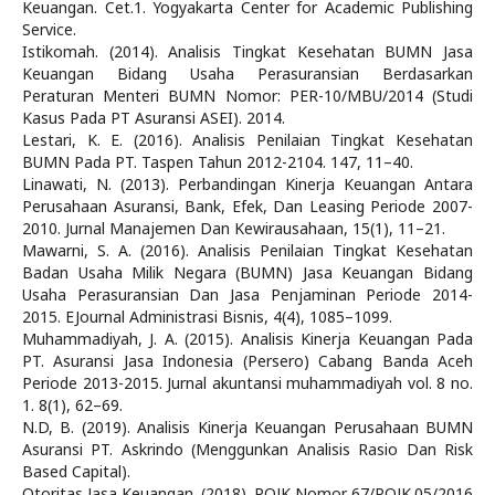
Keuangan. Cet.1. Yogyakarta Center for Academic Publishing
Service.
Istikomah. (2014). Analisis Tingkat Kesehatan BUMN Jasa
Keuangan Bidang Usaha Perasuransian Berdasarkan
Peraturan Menteri BUMN Nomor: PER-10/MBU/2014 (Studi
Kasus Pada PT Asuransi ASEI). 2014.
Lestari, K. E. (2016). Analisis Penilaian Tingkat Kesehatan
BUMN Pada PT. Taspen Tahun 2012-2104. 147, 11–40.
Linawati, N. (2013). Perbandingan Kinerja Keuangan Antara
Perusahaan Asuransi, Bank, Efek, Dan Leasing Periode 2007-
2010. Jurnal Manajemen Dan Kewirausahaan, 15(1), 11–21.
Mawarni, S. A. (2016). Analisis Penilaian Tingkat Kesehatan
Badan Usaha Milik Negara (BUMN) Jasa Keuangan Bidang
Usaha Perasuransian Dan Jasa Penjaminan Periode 2014-
2015. EJournal Administrasi Bisnis, 4(4), 1085–1099.
Muhammadiyah, J. A. (2015). Analisis Kinerja Keuangan Pada
PT. Asuransi Jasa Indonesia (Persero) Cabang Banda Aceh
Periode 2013-2015. Jurnal akuntansi muhammadiyah vol. 8 no.
1. 8(1), 62–69.
N.D, B. (2019). Analisis Kinerja Keuangan Perusahaan BUMN
Asuransi PT. Askrindo (Menggunkan Analisis Rasio Dan Risk
Based Capital).
Otoritas Jasa Keuangan. (2018). POJK Nomor 67/POJK.05/2016