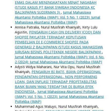
EMAS DALAM MENINGKATKAN MINAT NASABAH
(STUDI KASUS PT BANK SYARIAH INDONESIA KC
BALIKPAPAN SUDIRMAN 3)
,
Jurnal Mahasiswa
Akuntansi Poltekba (JMAP): Vol. 5 No. 1 (2023): Jurnal
Mahasiswa Akuntansi Poltekba (JMAP)
Annisa Patralia, Nurul Musfirah Khairiyah, Kety Lulu
Agustin,
PENGARUH CASH ON DELIVERY (COD) DAN
SHOPEE PAYLATER TERHADAP KEPUTUSAN
PEMBELIAN DI E-COMMERCE SHOPEE PADA
GENERASI Z BALIKPAPAN (STUDI KASUS MAHASISWA
JURUSAN BISNIS POLITEKNIK NEGERI BALIKPAPAN)
,
Jurnal Mahasiswa Akuntansi Poltekba (JMAP): Vol. 6 No.
2 (2024): Jurnal Mahasiswa Akuntansi Poltekba (JMAP)
Adysti Widya Maharani, Nur Vita Opu, Nurul Musfirah
Khairiyah,
PENGARUH BI RATE, BIAYA OPERASIONAL
PENDAPATAN OPERASIONAL, NON PERFORMING
LOAN, DAN INFLASI TERHADAP PROFITABILITAS
BANK BUMN YANG TERDAFTAR DI BURSA EFEK
INDONESIA
,
Jurnal Mahasiswa Akuntansi Poltekba
(JMAP): Vol. 5 No. 1 (2023): Jurnal Mahasiswa Akuntansi
Poltekba (JMAP)
Muhammad Agus Waluyo, Nurul Musfirah Khairiyah,