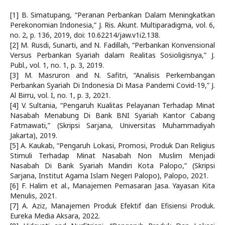
[1] B. Simatupang, “Peranan Perbankan Dalam Meningkatkan
Perekonomian Indonesia,” J. Ris. Akunt. Multiparadigma, vol. 6,
no. 2, p. 136, 2019, doi: 10.62214/jaw.v1i2.138.
[2] M. Rusdi, Sunarti, and N. Fadillah, “Perbankan Konvensional
Versus Perbankan Syariah dalam Realitas Sosioligisnya,” J.
Publ., vol. 1, no. 1, p. 3, 2019.
[3] M. Masruron and N. Safitri, “Analisis Perkembangan
Perbankan Syariah Di Indonesia Di Masa Pandemi Covid-19,” J.
Al Birru, vol. I, no. 1, p. 3, 2021.
[4] V. Sultania, “Pengaruh Kualitas Pelayanan Terhadap Minat
Nasabah Menabung Di Bank BNI Syariah Kantor Cabang
Fatmawati,” (Skripsi Sarjana, Universitas Muhammadiyah
Jakarta), 2019.
[5] A. Kaukab, “Pengaruh Lokasi, Promosi, Produk Dan Religius
Stimuli Terhadap Minat Nasabah Non Muslim Menjadi
Nasabah Di Bank Syariah Mandiri Kota Palopo,” (Skripsi
Sarjana, Institut Agama Islam Negeri Palopo), Palopo, 2021.
[6] F. Halim et al., Manajemen Pemasaran Jasa. Yayasan Kita
Menulis, 2021.
[7] A. Aziz, Manajemen Produk Efektif dan Efisiensi Produk.
Eureka Media Aksara, 2022.