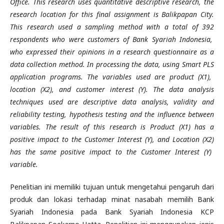
Office
. This research uses quantitative descriptive research, the
research location for this final assignment is Balikpapan City.
This research used a sampling method with a total of
392
respondents who were customers of Bank Syariah Indonesia,
who expressed their opinions in a research questionnaire as a
data collection method. In processing the data,
using
Smart PLS
application programs
. The variables used are product (X1),
location (X2), and customer interest (Y). The data analysis
techniques used are descriptive data analysis, validity and
reliability testing, hypothesis testing and the influence between
variables.
The result of this research is Product
(X1)
has a
positive impact to the Customer Interest
(Y)
, and Location
(X
2
)
has the same positive impact to the Customer Interest
(Y)
variable
.
Penelitian ini memiliki tujuan untuk mengetahui pengaruh dari
produk dan lokasi terhadap minat nasabah memilih Bank
Syariah Indonesia pada Bank Syariah Indonesia KCP