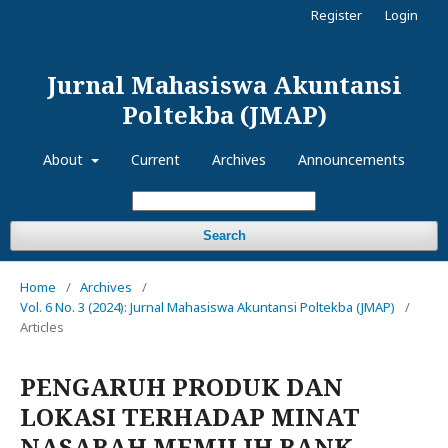
Register
Login
Jurnal Mahasiswa Akuntansi
Poltekba (JMAP)
About
Current
Archives
Announcements
Search
Home
/
Archives
/
Vol. 6 No. 3 (2024): Jurnal Mahasiswa Akuntansi Poltekba (JMAP)
/
Articles
PENGARUH PRODUK DAN
LOKASI TERHADAP MINAT
NASABAH MEMILIH BANK