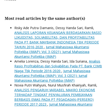
Most read articles by the same author(s)
Risky Ade Putra Damanis, Dessy Handa Sari, Ramli,
ANALISIS LAPORAN KEUANGAN BERDASARKAN RASIO
LIKUIDITAS, SOLVABILITAS, DAN PROFITABILITAS
PADA PT BANK MAYBANK INDONESIA TBK PERIODE
TAHUN 2016-2020
,
Jurnal Mahasiswa Akuntansi
Poltekba (JMAP): Vol. 3 (2021): Jurnal Mahasiswa
Akuntansi Poltekba (JMAP)
Amelia Lorenza, Dessy Handa Sari, Ida Suriana,
Analisis
Rasio Profitabilitas dan Solvabilitas Pada PT. Bank CIMB
Niaga Tbk Periode 2016-2020
,
Jurnal Mahasiswa
Akuntansi Poltekba (JMAP): Vol. 3 (2021): Jurnal
Mahasiswa Akuntansi Poltekba (JMAP)
Novia Putri Wahyuni, Nurul Musfirah Khairiyah, Ramli,
ANALISIS PENGARUH VARIABEL MAKRO EKONOMI
TERHADAP TINGKAT PENYALURAN PEMBIAYAAN
BERBASIS EMAS PADA PT PEGADAIAN (PERSERO)
PERIODE 2017-2023
,
Jurnal Mahasiswa Akuntansi