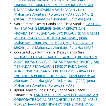
BERMASALAH PADA PT BANK PEMBANGUNAN
DAERAH KALIMANTAN TIMUR DAN KALIMANTAN
UTARA CABANG SYARIAH BALIKPAPAN
,
Jurnal
Mahasiswa Akuntansi Poltekba (JMAP): Vol. 6 No. 2
(2024): Jurnal Mahasiswa Akuntansi Poltekba (JMAP)
Sania Umma, Dessy Handa Sari, Sisca Santika,
FAKTOR-
FAKTOR YANG MEMPENGARUHI KEPUTUSAN
NASABAH PT. PEGADAIAN UPC PULAU INDAH DALAM
MENGGUNAKAN PRODUK GADAI EMAS
,
Jurnal
Mahasiswa Akuntansi Poltekba (JMAP): Vol. 6 No. 3
(2024): Jurnal Mahasiswa Akuntansi Poltekba (JMAP)
Qonita Aditiya Putri, Ramli, Dessy Handa Sari,
PENGARUH DANA PIHAK KETIGA (DPK), RETURN ON
ASSET (ROA), DAN CAPITAL ADEQUANCY RATIO (CAR)
TERHADAP PENYALURAN KREDIT PADA BANK
KONVENSIONAL YANG TERDAFTAR DI BURSA EFEK
INDONESIA PERIODE 2017-1021
,
Jurnal Mahasiswa
Akuntansi Poltekba (JMAP): Vol. 4 No. 1 (2022): Jurnal
Mahasiswa Akuntansi Poltekba (JMAP)
Aprinur Malam Khair, Dessy Handa Sari, Totok
Ismawanto,
FAKTOR DETERMINAN PENGUNGKAPAN
CORPORATE SOCIAL RESPONSIBILITY (STUDI KASUS
PERUSAHAAN PERBANKAN KONVENSIONAL YANG