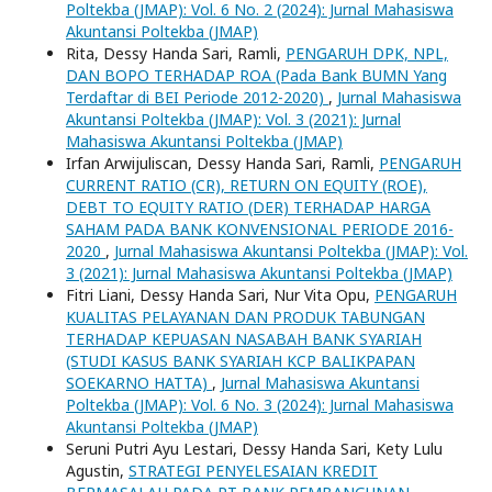
Poltekba (JMAP): Vol. 6 No. 2 (2024): Jurnal Mahasiswa
Akuntansi Poltekba (JMAP)
Rita, Dessy Handa Sari, Ramli,
PENGARUH DPK, NPL,
DAN BOPO TERHADAP ROA (Pada Bank BUMN Yang
Terdaftar di BEI Periode 2012-2020)
,
Jurnal Mahasiswa
Akuntansi Poltekba (JMAP): Vol. 3 (2021): Jurnal
Mahasiswa Akuntansi Poltekba (JMAP)
Irfan Arwijuliscan, Dessy Handa Sari, Ramli,
PENGARUH
CURRENT RATIO (CR), RETURN ON EQUITY (ROE),
DEBT TO EQUITY RATIO (DER) TERHADAP HARGA
SAHAM PADA BANK KONVENSIONAL PERIODE 2016-
2020
,
Jurnal Mahasiswa Akuntansi Poltekba (JMAP): Vol.
3 (2021): Jurnal Mahasiswa Akuntansi Poltekba (JMAP)
Fitri Liani, Dessy Handa Sari, Nur Vita Opu,
PENGARUH
KUALITAS PELAYANAN DAN PRODUK TABUNGAN
TERHADAP KEPUASAN NASABAH BANK SYARIAH
(STUDI KASUS BANK SYARIAH KCP BALIKPAPAN
SOEKARNO HATTA)
,
Jurnal Mahasiswa Akuntansi
Poltekba (JMAP): Vol. 6 No. 3 (2024): Jurnal Mahasiswa
Akuntansi Poltekba (JMAP)
Seruni Putri Ayu Lestari, Dessy Handa Sari, Kety Lulu
Agustin,
STRATEGI PENYELESAIAN KREDIT