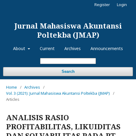
Register
Login
Jurnal Mahasiswa Akuntansi
Poltekba (JMAP)
About
Current
Archives
Announcements
Search
Home
/
Archives
/
Vol. 3 (2021): Jurnal Mahasiswa Akuntansi Poltekba (JMAP)
/
Articles
ANALISIS RASIO
PROFITABILITAS, LIKUIDITAS
DAN SOLVABILITAS PADA PT.