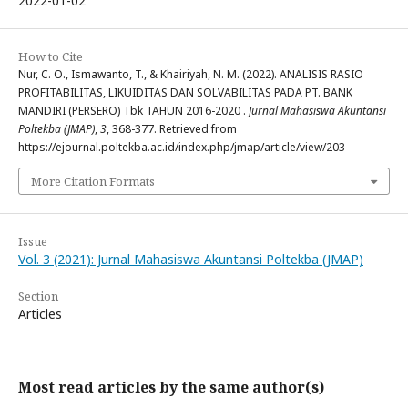
2022-01-02
How to Cite
Nur, C. O., Ismawanto, T., & Khairiyah, N. M. (2022). ANALISIS RASIO
PROFITABILITAS, LIKUIDITAS DAN SOLVABILITAS PADA PT. BANK
MANDIRI (PERSERO) Tbk TAHUN 2016-2020 .
Jurnal Mahasiswa Akuntansi
Poltekba (JMAP)
,
3
, 368-377. Retrieved from
https://ejournal.poltekba.ac.id/index.php/jmap/article/view/203
More Citation Formats
Issue
Vol. 3 (2021): Jurnal Mahasiswa Akuntansi Poltekba (JMAP)
Section
Articles
Most read articles by the same author(s)