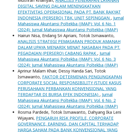
Musfirah Khairiyah,
ANALISIS PENERAPAN LAYANAN
DIGITAL SAVING DALAM MENINGKATKAN
EFEKTIVITAS OPERASIONAL PADA PT. BANK RAKYAT
INDONESIA (PERSERO) TBK. UNIT SEPINGGAN
,
Jurnal
Mahasiswa Akuntansi Poltekba (JMAP): Vol. 6 No. 1
(2024): Jurnal Mahasiswa Akuntansi Poltekba (JMAP)
Hairun Nisa, Endang Sri Apriani, Totok Ismawanto,
ANALISIS STRATEGI PEMASARAN PRODUK AMANAH
DALAM UPAYA MENARIK MINAT NASABAH PADA PT.
PEGADAIAN (PERSERO) CABANG RAPAK
,
Jurnal
Mahasiswa Akuntansi Poltekba (JMAP): Vol. 6 No. 3
(2024): Jurnal Mahasiswa Akuntansi Poltekba (JMAP)
Aprinur Malam Khair, Dessy Handa Sari, Totok
Ismawanto,
FAKTOR DETERMINAN PENGUNGKAPAN
CORPORATE SOCIAL RESPONSIBILITY (STUDI KASUS
PERUSAHAAN PERBANKAN KONVENSIONAL YANG
TERDAFTAR DI BURSA EFEK INDONESIA)
,
Jurnal
Mahasiswa Akuntansi Poltekba (JMAP): Vol. 6 No. 2
(2024): Jurnal Mahasiswa Akuntansi Poltekba (JMAP)
Rosma Pardede, Totok Ismawanto, Dahyang Ika Leni
Wijayani,
PENGARUH RISK PROFILE, CORPORATE
GOVERNANCE, EARNING, DAN CAPITAL TERHADAP
HARGA SAHAM PADA BANK KONVENSIONAL YANG