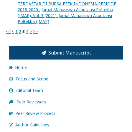
TERDAFTAR DI BURSA EFEK INDONESIA PERIODE
2018-2020
,
Jurnal Mahasiswa Akuntansi Poltekba
(JMAP): Vol. 3 (2021): Jurnal Mahasiswa Akuntansi
Poltekba (JMAP)
<<
<
1
2
3
4
>
>>
Submit Manuscript
Home
Focus and Scope
Editorial Team
Peer Reviewers
Peer Review Process
Author Guidelines