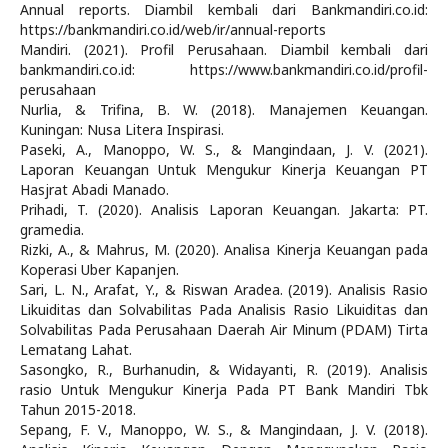
Annual reports. Diambil kembali dari Bankmandiri.co.id:
https://bankmandiri.co.id/web/ir/annual-reports
Mandiri. (2021). Profil Perusahaan. Diambil kembali dari
bankmandiri.co.id: https://www.bankmandiri.co.id/profil-
perusahaan
Nurlia, & Trifina, B. W. (2018). Manajemen Keuangan.
Kuningan: Nusa Litera Inspirasi.
Paseki, A., Manoppo, W. S., & Mangindaan, J. V. (2021).
Laporan Keuangan Untuk Mengukur Kinerja Keuangan PT
Hasjrat Abadi Manado.
Prihadi, T. (2020). Analisis Laporan Keuangan. Jakarta: PT.
gramedia.
Rizki, A., & Mahrus, M. (2020). Analisa Kinerja Keuangan pada
Koperasi Uber Kapanjen.
Sari, L. N., Arafat, Y., & Riswan Aradea. (2019). Analisis Rasio
Likuiditas dan Solvabilitas Pada Analisis Rasio Likuiditas dan
Solvabilitas Pada Perusahaan Daerah Air Minum (PDAM) Tirta
Lematang Lahat.
Sasongko, R., Burhanudin, & Widayanti, R. (2019). Analisis
rasio Untuk Mengukur Kinerja Pada PT Bank Mandiri Tbk
Tahun 2015-2018.
Sepang, F. V., Manoppo, W. S., & Mangindaan, J. V. (2018).