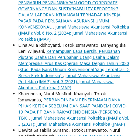
PENGARUH PENGUNGKAPAN GOOD CORPORATE
GOVERNANCE DAN SUSTAINABILITY REPORTING
DALAM LAPORAN KEUANGAN TERHADAP KINERJA
PASAR PADA PERUSAHAAN ASURANSI UMUM
KONVENSIONAL
,
Jurnal Mahasiswa Akuntansi Poltekba
(JMAP): Vol. 6 No. 2 (2024): Jurnal Mahasiswa Akuntansi
Poltekba (JMAP)
Dina Aulia Ridhoyanti, Totok Ismawanto, Dahyang Ika
Leni Wijayani,
Kemampuan Laba Bersih, Perubahan
Piutang Usaha Dan Perubahan Utang Usaha Dalam
Memprediksi Arus Kas Operasi Masa Depan Tahun 2020
(Studi Pada Bank Umum Konvensional Yang Terdaftar Di
Bursa Efek Indonesia)
,
Jurnal Mahasiswa Akuntansi
Poltekba (JMAP): Vol. 3 (2021): Jurnal Mahasiswa
Akuntansi Poltekba (JMAP)
Khairunnisa, Nurul Musfirah Khairiyah, Totok
Ismawanto,
PERBANDINGAN PENERIMAAN DANA
PIHAK KETIGA SEBELUM DAN SAAT PANDEMI COVID-
19 PADA PT BANK RAKYAT INDONESIA (PERSERO),
TBK.
,
Jurnal Mahasiswa Akuntansi Poltekba (JMAP): Vol.
3 (2021): Jurnal Mahasiswa Akuntansi Poltekba (JMAP)
Dewita Salsabilla Suratno, Totok Ismawanto, Nurul