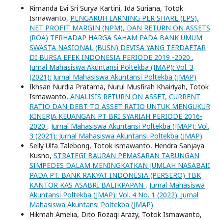
Rimanda Evi Sri Surya Kartini, Ida Suriana, Totok
Ismawanto,
PENGARUH EARNING PER SHARE (EPS),
NET PROFIT MARGIN (NPM), DAN RETURN ON ASSETS
(ROA) TERHADAP HARGA SAHAM PADA BANK UMUM
SWASTA NASIONAL (BUSN) DEVISA YANG TERDAFTAR
DI BURSA EFEK INDONESIA PERIODE 2019 -2020
,
Jurnal Mahasiswa Akuntansi Poltekba (JMAP): Vol. 3
(2021): Jurnal Mahasiswa Akuntansi Poltekba (JMAP)
Ikhsan Nurdia Pratama, Nurul Musfirah Khairiyah, Totok
Ismawanto,
ANALISIS RETURN ON ASSET, CURRENT
RATIO DAN DEBT TO ASSET RATIO UNTUK MENGUKUR
KINERJA KEUANGAN PT BRI SYARIAH PERIODE 2016-
2020
,
Jurnal Mahasiswa Akuntansi Poltekba (JMAP): Vol.
3 (2021): Jurnal Mahasiswa Akuntansi Poltekba (JMAP)
Selly Ulfa Talebong, Totok ismawanto, Hendra Sanjaya
Kusno,
STRATEGI BAURAN PEMASARAN TABUNGAN
SIMPEDES DALAM MENINGKATKAN JUMLAH NASABAII
PADA PT. BANK RAKYAT INDONESIA (PERSERO) TBK
KANTOR KAS ASABRI BALIKPAPAN
,
Jurnal Mahasiswa
Akuntansi Poltekba (JMAP): Vol. 4 No. 1 (2022): Jurnal
Mahasiswa Akuntansi Poltekba (JMAP)
Hikmah Amelia, Dito Rozaqi Arazy, Totok Ismawanto,