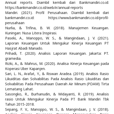
Annual reports. Diambil kembali dari Bankmandiri.co.id:
https://bankmandiri.co.id/web/ir/annual-reports
Mandiri. (2021). Profil Perusahaan. Diambil kembali dari
bankmandiri.co.id: https://www.bankmandiri.co.id/profil-
perusahaan
Nurlia, & Trifina, B. W. (2018). Manajemen Keuangan.
Kuningan: Nusa Litera Inspirasi.
Paseki, A., Manoppo, W. S., & Mangindaan, J. V. (2021).
Laporan Keuangan Untuk Mengukur Kinerja Keuangan PT
Hasjrat Abadi Manado.
Prihadi, T. (2020). Analisis Laporan Keuangan. Jakarta: PT.
gramedia.
Rizki, A., & Mahrus, M. (2020). Analisa Kinerja Keuangan pada
Koperasi Uber Kapanjen.
Sari, L. N., Arafat, Y., & Riswan Aradea. (2019). Analisis Rasio
Likuiditas dan Solvabilitas Pada Analisis Rasio Likuiditas dan
Solvabilitas Pada Perusahaan Daerah Air Minum (PDAM) Tirta
Lematang Lahat.
Sasongko, R., Burhanudin, & Widayanti, R. (2019). Analisis
rasio Untuk Mengukur Kinerja Pada PT Bank Mandiri Tbk
Tahun 2015-2018.
Sepang, F. V., Manoppo, W. S., & Mangindaan, J. V. (2018).