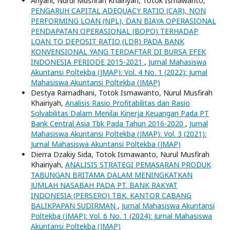
Ariyani, Nurul Musfirah Khairiyah, Totok Ismawanto,
PENGARUH CAPITAL ADEQUACY RATIO (CAR), NON
PERFORMING LOAN (NPL), DAN BIAYA OPERASIONAL
PENDAPATAN OPERASIONAL (BOPO) TERHADAP
LOAN TO DEPOSIT RATIO (LDR) PADA BANK
KONVENSIONAL YANG TERDAFTAR DI BURSA EFEK
INDONESIA PERIODE 2015-2021
,
Jurnal Mahasiswa
Akuntansi Poltekba (JMAP): Vol. 4 No. 1 (2022): Jurnal
Mahasiswa Akuntansi Poltekba (JMAP)
Destya Ramadhani, Totok Ismawanto, Nurul Musfirah
Khairiyah,
Analisis Rasio Profitabilitas dan Rasio
Solvabilitas Dalam Menilai Kinerja Keuangan Pada PT
Bank Central Asia Tbk Pada Tahun 2016-2020
,
Jurnal
Mahasiswa Akuntansi Poltekba (JMAP): Vol. 3 (2021):
Jurnal Mahasiswa Akuntansi Poltekba (JMAP)
Dierra Dzakiy Sida, Totok Ismawanto, Nurul Musfirah
Khairiyah,
ANALISIS STRATEGI PEMASARAN PRODUK
TABUNGAN BRITAMA DALAM MENINGKATKAN
JUMLAH NASABAH PADA PT. BANK RAKYAT
INDONESIA (PERSERO) TBK. KANTOR CABANG
BALIKPAPAN SUDIRMAN
,
Jurnal Mahasiswa Akuntansi
Poltekba (JMAP): Vol. 6 No. 1 (2024): Jurnal Mahasiswa
Akuntansi Poltekba (JMAP)