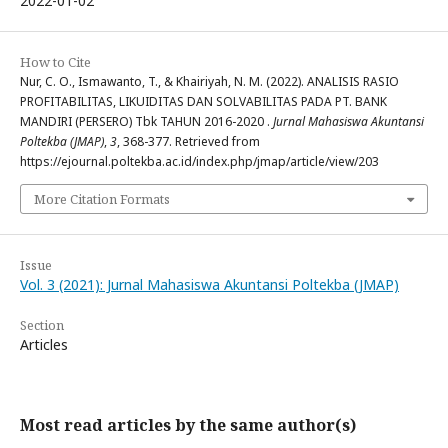
2022-01-02
How to Cite
Nur, C. O., Ismawanto, T., & Khairiyah, N. M. (2022). ANALISIS RASIO
PROFITABILITAS, LIKUIDITAS DAN SOLVABILITAS PADA PT. BANK
MANDIRI (PERSERO) Tbk TAHUN 2016-2020 .
Jurnal Mahasiswa Akuntansi
Poltekba (JMAP)
,
3
, 368-377. Retrieved from
https://ejournal.poltekba.ac.id/index.php/jmap/article/view/203
More Citation Formats
Issue
Vol. 3 (2021): Jurnal Mahasiswa Akuntansi Poltekba (JMAP)
Section
Articles
Most read articles by the same author(s)