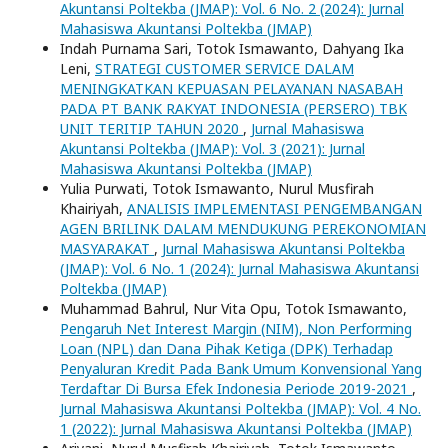
Akuntansi Poltekba (JMAP): Vol. 6 No. 2 (2024): Jurnal
Mahasiswa Akuntansi Poltekba (JMAP)
Indah Purnama Sari, Totok Ismawanto, Dahyang Ika
Leni,
STRATEGI CUSTOMER SERVICE DALAM
MENINGKATKAN KEPUASAN PELAYANAN NASABAH
PADA PT BANK RAKYAT INDONESIA (PERSERO) TBK
UNIT TERITIP TAHUN 2020
,
Jurnal Mahasiswa
Akuntansi Poltekba (JMAP): Vol. 3 (2021): Jurnal
Mahasiswa Akuntansi Poltekba (JMAP)
Yulia Purwati, Totok Ismawanto, Nurul Musfirah
Khairiyah,
ANALISIS IMPLEMENTASI PENGEMBANGAN
AGEN BRILINK DALAM MENDUKUNG PEREKONOMIAN
MASYARAKAT
,
Jurnal Mahasiswa Akuntansi Poltekba
(JMAP): Vol. 6 No. 1 (2024): Jurnal Mahasiswa Akuntansi
Poltekba (JMAP)
Muhammad Bahrul, Nur Vita Opu, Totok Ismawanto,
Pengaruh Net Interest Margin (NIM), Non Performing
Loan (NPL) dan Dana Pihak Ketiga (DPK) Terhadap
Penyaluran Kredit Pada Bank Umum Konvensional Yang
Terdaftar Di Bursa Efek Indonesia Periode 2019-2021
,
Jurnal Mahasiswa Akuntansi Poltekba (JMAP): Vol. 4 No.
1 (2022): Jurnal Mahasiswa Akuntansi Poltekba (JMAP)