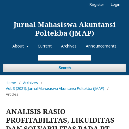
Register
Login
Jurnal Mahasiswa Akuntansi
Poltekba (JMAP)
About
Current
Archives
Announcements
Search
Home
/
Archives
/
Vol. 3 (2021): Jurnal Mahasiswa Akuntansi Poltekba (JMAP)
/
Articles
ANALISIS RASIO
PROFITABILITAS, LIKUIDITAS
DAN SOLVABILITAS PADA PT.