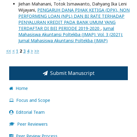
Jiehan Mahanani, Totok Ismawanto, Dahyang Ika Leni
Wijayani,
PENGARUH DANA PIHAK KETIGA (DPK), NON
PERFORMING LOAN (NPL) DAN BI RATE TERHADAP
PENYALURAN KREDIT PADA BANK UMUM YANG
TERDAFTAR DI BEI PERIODE 2019-2020
,
Jurnal
Mahasiswa Akuntansi Poltekba (JMAP): Vol. 3 (2021):
Jurnal Mahasiswa Akuntansi Poltekba (JMAP)
<<
<
1
2
3
4
>
>>
Submit Manuscript
Home
Focus and Scope
Editorial Team
Peer Reviewers
Peer Review Process