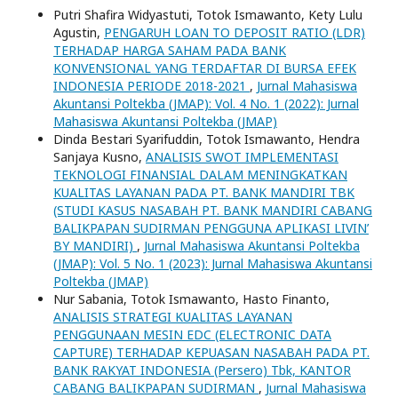
Putri Shafira Widyastuti, Totok Ismawanto, Kety Lulu
Agustin,
PENGARUH LOAN TO DEPOSIT RATIO (LDR)
TERHADAP HARGA SAHAM PADA BANK
KONVENSIONAL YANG TERDAFTAR DI BURSA EFEK
INDONESIA PERIODE 2018-2021
,
Jurnal Mahasiswa
Akuntansi Poltekba (JMAP): Vol. 4 No. 1 (2022): Jurnal
Mahasiswa Akuntansi Poltekba (JMAP)
Dinda Bestari Syarifuddin, Totok Ismawanto, Hendra
Sanjaya Kusno,
ANALISIS SWOT IMPLEMENTASI
TEKNOLOGI FINANSIAL DALAM MENINGKATKAN
KUALITAS LAYANAN PADA PT. BANK MANDIRI TBK
(STUDI KASUS NASABAH PT. BANK MANDIRI CABANG
BALIKPAPAN SUDIRMAN PENGGUNA APLIKASI LIVIN’
BY MANDIRI)
,
Jurnal Mahasiswa Akuntansi Poltekba
(JMAP): Vol. 5 No. 1 (2023): Jurnal Mahasiswa Akuntansi
Poltekba (JMAP)
Nur Sabania, Totok Ismawanto, Hasto Finanto,
ANALISIS STRATEGI KUALITAS LAYANAN
PENGGUNAAN MESIN EDC (ELECTRONIC DATA
CAPTURE) TERHADAP KEPUASAN NASABAH PADA PT.
BANK RAKYAT INDONESIA (Persero) Tbk, KANTOR
CABANG BALIKPAPAN SUDIRMAN
,
Jurnal Mahasiswa