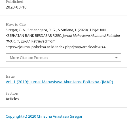
Published
2020-03-10
How to Cite
Siregar, C. A., Setianegara, R. G., & Suriana, I. (2020). TINJAUAN
KESEHATAN BANK BERDASAR RGEC.
Jurnal Mahasiswa Akuntansi Poltekba
(JMAP)
,
1
, 28-37. Retrieved from
https://ejournal.poltekba.ac.id/index.php/jmap/article/view/44
More Citation Formats
Issue
Vol. 1 (2019): Jurnal Mahasiswa Akuntansi Poltekba (JMAP)
Section
Articles
Copyright (c) 2020 Christina Anastasia Siregar