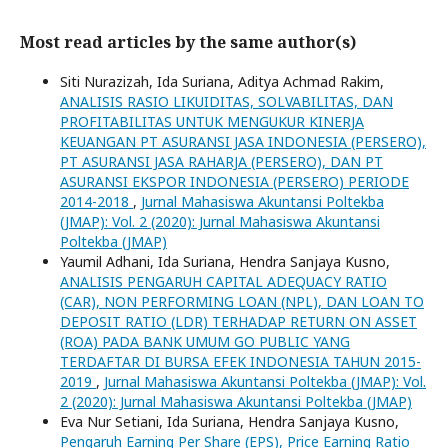
Most read articles by the same author(s)
Siti Nurazizah, Ida Suriana, Aditya Achmad Rakim,
ANALISIS RASIO LIKUIDITAS, SOLVABILITAS, DAN
PROFITABILITAS UNTUK MENGUKUR KINERJA
KEUANGAN PT ASURANSI JASA INDONESIA (PERSERO),
PT ASURANSI JASA RAHARJA (PERSERO), DAN PT
ASURANSI EKSPOR INDONESIA (PERSERO) PERIODE
2014-2018
,
Jurnal Mahasiswa Akuntansi Poltekba
(JMAP): Vol. 2 (2020): Jurnal Mahasiswa Akuntansi
Poltekba (JMAP)
Yaumil Adhani, Ida Suriana, Hendra Sanjaya Kusno,
ANALISIS PENGARUH CAPITAL ADEQUACY RATIO
(CAR), NON PERFORMING LOAN (NPL), DAN LOAN TO
DEPOSIT RATIO (LDR) TERHADAP RETURN ON ASSET
(ROA) PADA BANK UMUM GO PUBLIC YANG
TERDAFTAR DI BURSA EFEK INDONESIA TAHUN 2015-
2019
,
Jurnal Mahasiswa Akuntansi Poltekba (JMAP): Vol.
2 (2020): Jurnal Mahasiswa Akuntansi Poltekba (JMAP)
Eva Nur Setiani, Ida Suriana, Hendra Sanjaya Kusno,
Pengaruh Earning Per Share (EPS), Price Earning Ratio