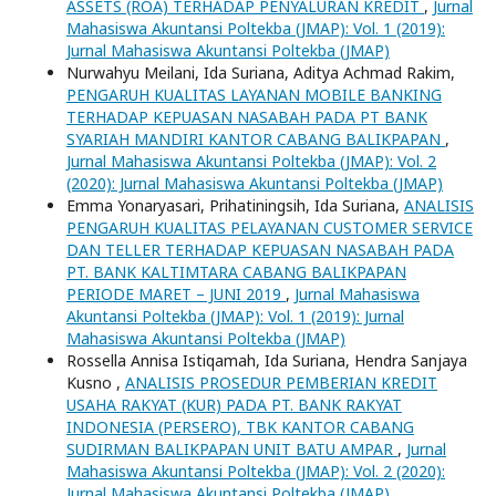
ASSETS (ROA) TERHADAP PENYALURAN KREDIT
,
Jurnal
Mahasiswa Akuntansi Poltekba (JMAP): Vol. 1 (2019):
Jurnal Mahasiswa Akuntansi Poltekba (JMAP)
Nurwahyu Meilani, Ida Suriana, Aditya Achmad Rakim,
PENGARUH KUALITAS LAYANAN MOBILE BANKING
TERHADAP KEPUASAN NASABAH PADA PT BANK
SYARIAH MANDIRI KANTOR CABANG BALIKPAPAN
,
Jurnal Mahasiswa Akuntansi Poltekba (JMAP): Vol. 2
(2020): Jurnal Mahasiswa Akuntansi Poltekba (JMAP)
Emma Yonaryasari, Prihatiningsih, Ida Suriana,
ANALISIS
PENGARUH KUALITAS PELAYANAN CUSTOMER SERVICE
DAN TELLER TERHADAP KEPUASAN NASABAH PADA
PT. BANK KALTIMTARA CABANG BALIKPAPAN
PERIODE MARET – JUNI 2019
,
Jurnal Mahasiswa
Akuntansi Poltekba (JMAP): Vol. 1 (2019): Jurnal
Mahasiswa Akuntansi Poltekba (JMAP)
Rossella Annisa Istiqamah, Ida Suriana, Hendra Sanjaya
Kusno ,
ANALISIS PROSEDUR PEMBERIAN KREDIT
USAHA RAKYAT (KUR) PADA PT. BANK RAKYAT
INDONESIA (PERSERO), TBK KANTOR CABANG
SUDIRMAN BALIKPAPAN UNIT BATU AMPAR
,
Jurnal
Mahasiswa Akuntansi Poltekba (JMAP): Vol. 2 (2020):
Jurnal Mahasiswa Akuntansi Poltekba (JMAP)