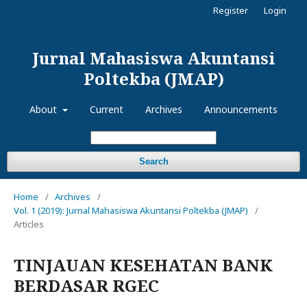
Register
Login
Jurnal Mahasiswa Akuntansi
Poltekba (JMAP)
About
Current
Archives
Announcements
Search
Home
/
Archives
/
Vol. 1 (2019): Jurnal Mahasiswa Akuntansi Poltekba (JMAP)
/
Articles
TINJAUAN KESEHATAN BANK
BERDASAR RGEC