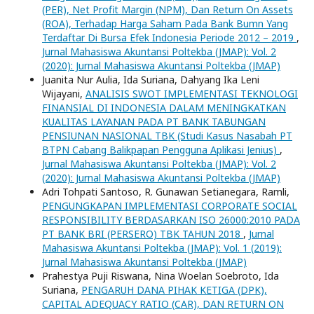
(PER), Net Profit Margin (NPM), Dan Return On Assets
(ROA), Terhadap Harga Saham Pada Bank Bumn Yang
Terdaftar Di Bursa Efek Indonesia Periode 2012 – 2019
,
Jurnal Mahasiswa Akuntansi Poltekba (JMAP): Vol. 2
(2020): Jurnal Mahasiswa Akuntansi Poltekba (JMAP)
Juanita Nur Aulia, Ida Suriana, Dahyang Ika Leni
Wijayani,
ANALISIS SWOT IMPLEMENTASI TEKNOLOGI
FINANSIAL DI INDONESIA DALAM MENINGKATKAN
KUALITAS LAYANAN PADA PT BANK TABUNGAN
PENSIUNAN NASIONAL TBK (Studi Kasus Nasabah PT
BTPN Cabang Balikpapan Pengguna Aplikasi Jenius)
,
Jurnal Mahasiswa Akuntansi Poltekba (JMAP): Vol. 2
(2020): Jurnal Mahasiswa Akuntansi Poltekba (JMAP)
Adri Tohpati Santoso, R. Gunawan Setianegara, Ramli,
PENGUNGKAPAN IMPLEMENTASI CORPORATE SOCIAL
RESPONSIBILITY BERDASARKAN ISO 26000:2010 PADA
PT BANK BRI (PERSERO) TBK TAHUN 2018
,
Jurnal
Mahasiswa Akuntansi Poltekba (JMAP): Vol. 1 (2019):
Jurnal Mahasiswa Akuntansi Poltekba (JMAP)
Prahestya Puji Riswana, Nina Woelan Soebroto, Ida
Suriana,
PENGARUH DANA PIHAK KETIGA (DPK),
CAPITAL ADEQUACY RATIO (CAR), DAN RETURN ON