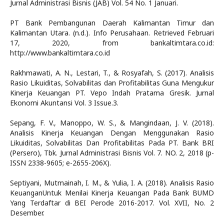
Jurnal Administrasi Bisnis (JAB) Vol. 54 No. 1 Januari.
PT Bank Pembangunan Daerah Kalimantan Timur dan
Kalimantan Utara. (n.d.). Info Perusahaan. Retrieved Februari
17, 2020, from bankaltimtara.co.id:
http://www.bankaltimtara.co.id
Rakhmawati, A. N., Lestari, T., & Rosyafah, S. (2017). Analisis
Rasio Likuiditas, Solvabilitas dan Profitabilitas Guna Mengukur
Kinerja Keuangan PT. Vepo Indah Pratama Gresik. Jurnal
Ekonomi Akuntansi Vol. 3 Issue.3.
Sepang, F. V., Manoppo, W. S., & Mangindaan, J. V. (2018).
Analisis Kinerja Keuangan Dengan Menggunakan Rasio
Likuiditas, Solvabilitas Dan Profitabilitas Pada PT. Bank BRI
(Persero), Tbk. Jurnal Administrasi Bisnis Vol. 7. NO. 2, 2018 (p-
ISSN 2338-9605; e-2655-206X).
Septiyani, Mutmainah, I. M., & Yulia, I. A. (2018). Analisis Rasio
KeuanganUntuk Menilai Kinerja Keuangan Pada Bank BUMD
Yang Terdaftar di BEI Perode 2016-2017. Vol. XVII, No. 2
Desember.