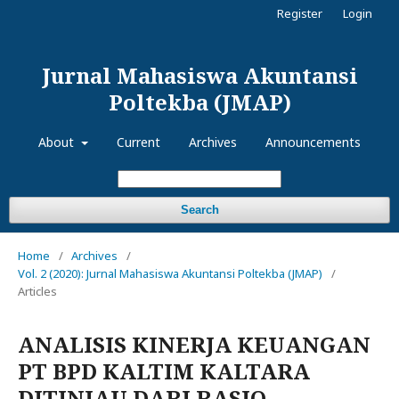
Register
Login
Jurnal Mahasiswa Akuntansi
Poltekba (JMAP)
About
Current
Archives
Announcements
Search
Home
/
Archives
/
Vol. 2 (2020): Jurnal Mahasiswa Akuntansi Poltekba (JMAP)
/
Articles
ANALISIS KINERJA KEUANGAN
PT BPD KALTIM KALTARA
DITINJAU DARI RASIO