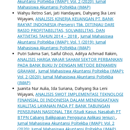
Akuntansi Poltekba (JMAP): Vol. 2 (2020): Jurnal
Mahasiswa Akuntansi Poltekba (JMAP)
Wahyu Retno Sari, Jati Handayani, Dahyang Ika Leni
Wijayani,
ANALISIS KINERJA KEUANGAN PT. BANK
RAKYAT INDONESIA (Persero) Tbk. DITINJAU DARI
RASIO PROFITABILITAS, SOLVABILITAS, DAN
AKTIVITAS TAHUN 2014 – 2018
,
Jurnal Mahasiswa
Akuntansi Poltekba (JMAP): Vol. 1 (2019): Jurnal
Mahasiswa Akuntansi Poltekba (JMAP)
Putri Sukma Sari, Saiful Ghozi, Aditya Achmad Rakim,
ANALISIS HARGA WAJAR SAHAM SEKTOR PERBANKAN
PADA BANK BUKU IV DENGAN METODE BENJAMIN
GRAHAM
,
Jurnal Mahasiswa Akuntansi Poltekba (JMAP):
Vol. 2 (2020): Jurnal Mahasiswa Akuntansi Poltekba
(JMAP)
Juanita Nur Aulia, Ida Suriana, Dahyang Ika Leni
Wijayani,
ANALISIS SWOT IMPLEMENTASI TEKNOLOGI
FINANSIAL DI INDONESIA DALAM MENINGKATKAN
KUALITAS LAYANAN PADA PT BANK TABUNGAN
PENSIUNAN NASIONAL TBK (Studi Kasus Nasabah PT
BTPN Cabang Balikpapan Pengguna Aplikasi Jenius)
,
Jurnal Mahasiswa Akuntansi Poltekba (JMAP): Vol. 2
(2020): Jurnal Mahasiswa Akuntansi Poltekba (JMAP)