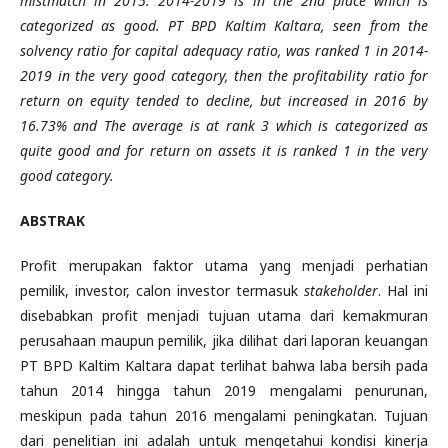
mistmatch in 2015. 2014-2019 is in the 2nd place which is
categorized as good. PT BPD Kaltim Kaltara, seen from the
solvency ratio for capital adequacy ratio, was ranked 1 in 2014-
2019 in the very good category, then the profitability ratio for
return on equity tended to decline, but increased in 2016 by
16.73% and The average is at rank 3 which is categorized as
quite good and for return on assets it is ranked 1 in the very
good category.
ABSTRAK
Profit merupakan faktor utama yang menjadi perhatian
pemilik, investor, calon investor termasuk
stakeholder
. Hal ini
disebabkan profit menjadi tujuan utama dari kemakmuran
perusahaan maupun pemilik, jika dilihat dari laporan keuangan
PT BPD Kaltim Kaltara dapat terlihat bahwa laba bersih pada
tahun 2014 hingga tahun 2019 mengalami penurunan,
meskipun pada tahun 2016 mengalami peningkatan. Tujuan
dari penelitian ini adalah untuk mengetahui kondisi kinerja