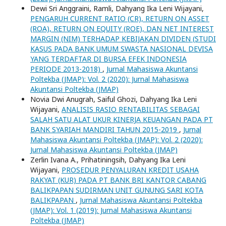
Dewi Sri Anggraini, Ramli, Dahyang Ika Leni Wijayani,
PENGARUH CURRENT RATIO (CR), RETURN ON ASSET
(ROA), RETURN ON EQUITY (ROE), DAN NET INTEREST
MARGIN (NIM) TERHADAP KEBIJAKAN DIVIDEN (STUDI
KASUS PADA BANK UMUM SWASTA NASIONAL DEVISA
YANG TERDAFTAR DI BURSA EFEK INDONESIA
PERIODE 2013-2018)
,
Jurnal Mahasiswa Akuntansi
Poltekba (JMAP): Vol. 2 (2020): Jurnal Mahasiswa
Akuntansi Poltekba (JMAP)
Novia Dwi Anugrah, Saiful Ghozi, Dahyang Ika Leni
Wijayani,
ANALISIS RASIO RENTABILITAS SEBAGAI
SALAH SATU ALAT UKUR KINERJA KEUANGAN PADA PT
BANK SYARIAH MANDIRI TAHUN 2015-2019
,
Jurnal
Mahasiswa Akuntansi Poltekba (JMAP): Vol. 2 (2020):
Jurnal Mahasiswa Akuntansi Poltekba (JMAP)
Zerlin Ivana A., Prihatiningsih, Dahyang Ika Leni
Wijayani,
PROSEDUR PENYALURAN KREDIT USAHA
RAKYAT (KUR) PADA PT BANK BRI KANTOR CABANG
BALIKPAPAN SUDIRMAN UNIT GUNUNG SARI KOTA
BALIKPAPAN
,
Jurnal Mahasiswa Akuntansi Poltekba
(JMAP): Vol. 1 (2019): Jurnal Mahasiswa Akuntansi
Poltekba (JMAP)