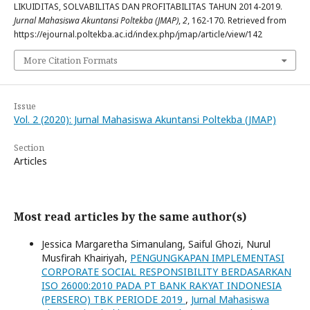
LIKUIDITAS, SOLVABILITAS DAN PROFITABILITAS TAHUN 2014-2019.
Jurnal Mahasiswa Akuntansi Poltekba (JMAP)
,
2
, 162-170. Retrieved from
https://ejournal.poltekba.ac.id/index.php/jmap/article/view/142
More Citation Formats
Issue
Vol. 2 (2020): Jurnal Mahasiswa Akuntansi Poltekba (JMAP)
Section
Articles
Most read articles by the same author(s)
Jessica Margaretha Simanulang, Saiful Ghozi, Nurul
Musfirah Khairiyah,
PENGUNGKAPAN IMPLEMENTASI
CORPORATE SOCIAL RESPONSIBILITY BERDASARKAN
ISO 26000:2010 PADA PT BANK RAKYAT INDONESIA
(PERSERO) TBK PERIODE 2019
,
Jurnal Mahasiswa