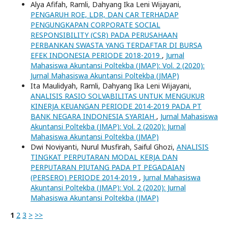
Alya Afifah, Ramli, Dahyang Ika Leni Wijayani,
PENGARUH ROE, LDR, DAN CAR TERHADAP
PENGUNGKAPAN CORPORATE SOCIAL
RESPONSIBILITY (CSR) PADA PERUSAHAAN
PERBANKAN SWASTA YANG TERDAFTAR DI BURSA
EFEK INDONESIA PERIODE 2018-2019
,
Jurnal
Mahasiswa Akuntansi Poltekba (JMAP): Vol. 2 (2020):
Jurnal Mahasiswa Akuntansi Poltekba (JMAP)
Ita Maulidyah, Ramli, Dahyang Ika Leni Wijayani,
ANALISIS RASIO SOLVABILITAS UNTUK MENGUKUR
KINERJA KEUANGAN PERIODE 2014-2019 PADA PT
BANK NEGARA INDONESIA SYARIAH
,
Jurnal Mahasiswa
Akuntansi Poltekba (JMAP): Vol. 2 (2020): Jurnal
Mahasiswa Akuntansi Poltekba (JMAP)
Dwi Noviyanti, Nurul Musfirah, Saiful Ghozi,
ANALISIS
TINGKAT PERPUTARAN MODAL KERJA DAN
PERPUTARAN PIUTANG PADA PT PEGADAIAN
(PERSERO) PERIODE 2014-2019
,
Jurnal Mahasiswa
Akuntansi Poltekba (JMAP): Vol. 2 (2020): Jurnal
Mahasiswa Akuntansi Poltekba (JMAP)
1
2
3
>
>>