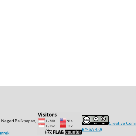
 Negeri Balikpapan,
Creative Comm
BY-SA 4.0)
jimrek