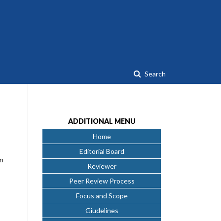
Search
ADDITIONAL MENU
Home
Editorial Board
an
Reviewer
Peer Review Process
Focus and Scope
Giudelines